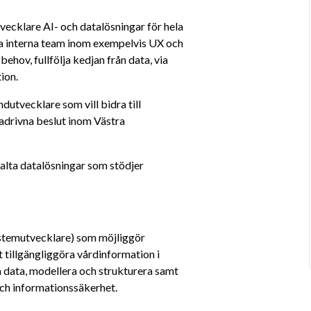
vecklare AI- och datalösningar för hela 
 interna team inom exempelvis UX och 
hov, fullfölja kedjan från data, via 
ion.
tvecklare som vill bidra till 
adrivna beslut inom Västra 
valta datalösningar som stödjer 
stemutvecklare) som möjliggör 
 tillgängliggöra vårdinformation i 
 data, modellera och strukturera samt 
ch informationssäkerhet.