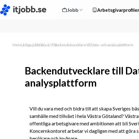
Jobb
Arbetsgivarprofile
Hem
Lediga jobb
Data & IT
Backendutvecklare till Data- och analysplattform
Backendutvecklare till Da
analysplattform
Vill du vara med och bidra till att skapa Sveriges bäs
samhälle med tillväxt i hela Västra Götaland? Västra
offentliga arbetsgivare med ambitionen att bli Sveri
Koncernkontoret arbetar vi dagligen med att göra sk
besökare och invånare.