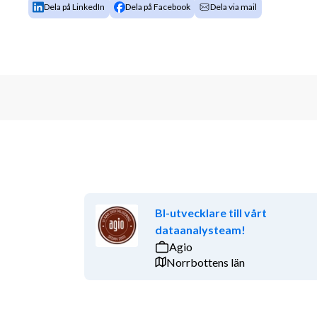
Dela på LinkedIn
Dela på Facebook
Dela via mail
BI-utvecklare till vårt
dataanalysteam!
Agio
Norrbottens län