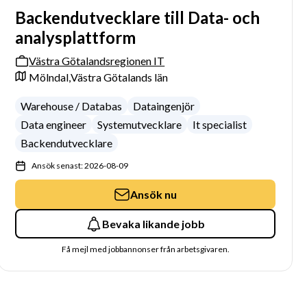
Backendutvecklare till Data- och
analysplattform
Västra Götalandsregionen IT
Mölndal,
Västra Götalands län
Warehouse / Databas
Dataingenjör
Data engineer
Systemutvecklare
It specialist
Backendutvecklare
Ansök senast: 2026-08-09
Ansök nu
Bevaka likande jobb
Få mejl med jobbannonser från arbetsgivaren.