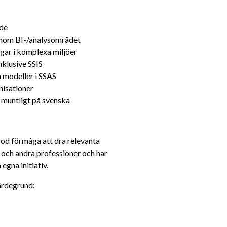
nde
 inom BI-/analysområdet
gar i komplexa miljöer
klusive SSIS
a modeller i SSAS
nisationer
 muntligt på svenska
god förmåga att dra relevanta 
och andra professioner och har 
egna initiativ.
värdegrund: