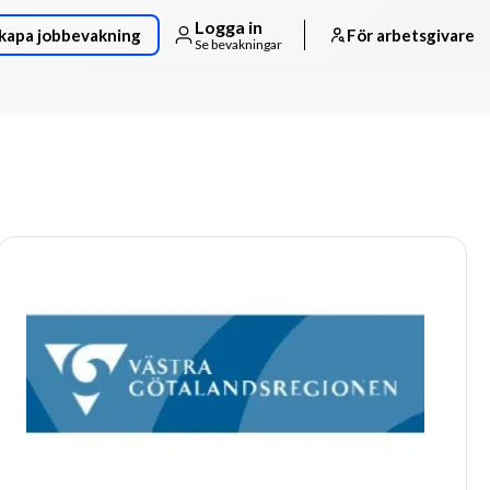
Logga in
kapa jobbevakning
För arbetsgivare
Se bevakningar