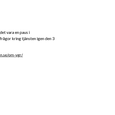
t vara en paus i 
ågor kring tjänsten igen den 3 
n.se/om-vgr/