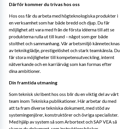
Därför kommer du trivas hos oss
Hos oss får du arbeta med högteknologiska produkter i 
en verksamhet som har både bredd och djup. Du får 
möjlighet att vara med från de första idéerna till att se 
produkterna rulla ut till kund – något som ger både 
stolthet och sammanhang. Vår arbetsmiljö kännetecknas 
av teknikglädje, prestigelöshet och stark teamkänsla. Du 
får stora möjligheter till kompetensutveckling, internt 
nätverkande och en karriärväg som kan formas efter 
dina ambitioner.
Din framtida utmaning
Som teknisk skribent hos oss blir du en viktig del av vårt 
team inom Tekniska publikationer. Här arbetar du med 
att ta fram diverse tekniska dokument, med stöd av 
systemingenjörer, konstruktörer och övriga specialister. 
Med hjälp av system så som Arbortext och SAP VEA så 
skapar du dokument, som instruktionsböcker, 