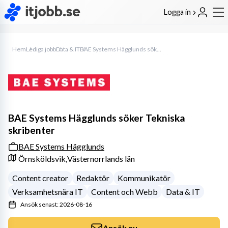
Logga in
Hem
Lediga jobb
Data & IT
BAE Systems Hägglunds söker Tekniska skribenter
BAE Systems Hägglunds söker Tekniska
skribenter
BAE Systems Hägglunds
Örnsköldsvik,
Västernorrlands län
Content creator
Redaktör
Kommunikatör
Verksamhetsnära IT
Content och Webb
Data & IT
Ansök senast: 2026-08-16
Ansök nu