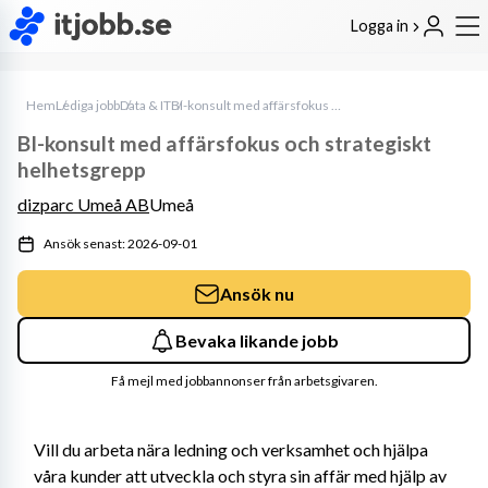
Logga in
Hem
Lediga jobb
Data & IT
BI-konsult med affärsfokus och strategiskt helhetsgrepp
BI-konsult med affärsfokus och strategiskt
helhetsgrepp
dizparc Umeå AB
Umeå
Ansök senast: 2026-09-01
Ansök nu
Bevaka likande jobb
Få mejl med jobbannonser från arbetsgivaren.
Vill du arbeta nära ledning och verksamhet och hjälpa 
våra kunder att utveckla och styra sin affär med hjälp av 