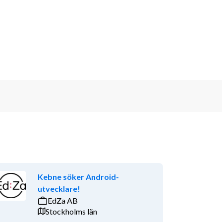
Kebne söker Android-
utvecklare!
EdZa AB
Stockholms län