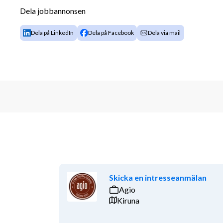
att skapa beslutsunderlag via insiktsfulla ra
Dela jobbannonsen
analysera data från olika källor
optimering, underhåll och uppdatering av bef
Dela på LinkedIn
Dela på Facebook
Dela via mail
Du kommer att arbeta nära andra förvaltningar, avdel
behov och krav på rapportering och analys.
Vad kan vi erbjuda dig?
Vi erbjuder dig ett intressant arbete på en förändrin
där du som medarbetare har möjlighet att bidra till
verksamheten. Som en av Sveriges största arbetsgiva
och utvecklingsmöjligheter.
Skicka en intresseanmälan
Agio
Västra Götalandsregionen erbjuder flexibla arbetsf
Kiruna
förutsättningar och det finns möjlighet att kombiner
distans.