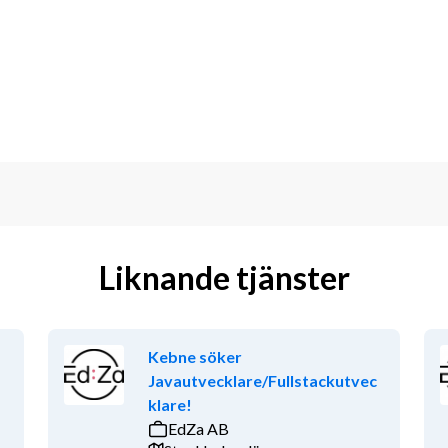
pporter och indikatorer för uppföljning
intliga BI-rapporter
ningar och staber för att förstå deras 
Liknande tjänster
gsinriktad och händelserik arbetsplats, 
 utvecklingen och skapa mervärde för 
re kan vi erbjuda dig goda karriär- 
Kebne söker
Javautvecklare/Fullstackutvec
ormer utifrån verksamhetens 
klare!
a arbete från våra kontor och på 
EdZa AB