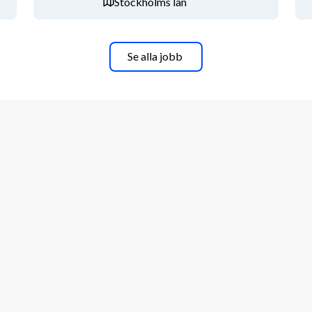
Stockholms län
Se alla jobb
u tycker om att arbeta med andra och 
ta egna initiativ. Det är ett krav att du 
ftligt.
d inriktning på Business Intelligence.
serings verktyg och att utveckla BI-
enhet av att skapa 
h interaktiva gränssnitt.
, Python, Tabular Editor, Visual 
t av arbete med data kring hälso- och 
 olika funktioner.