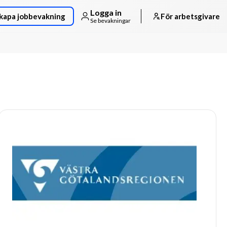
Logga in
kapa jobbevakning
För arbetsgivare
Se bevakningar