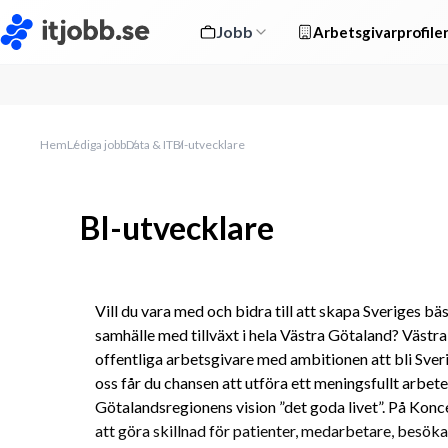
Jobb
Arbetsgivarprofile
Hem
Lediga jobb
Data & IT
BI-utvecklare
BI-utvecklare
Vill du vara med och bidra till att skapa Sveriges bä
samhälle med tillväxt i hela Västra Götaland? Västra
offentliga arbetsgivare med ambitionen att bli Sveri
oss får du chansen att utföra ett meningsfullt arbete 
Götalandsregionens vision ”det goda livet”. På Konc
att göra skillnad för patienter, medarbetare, besöka