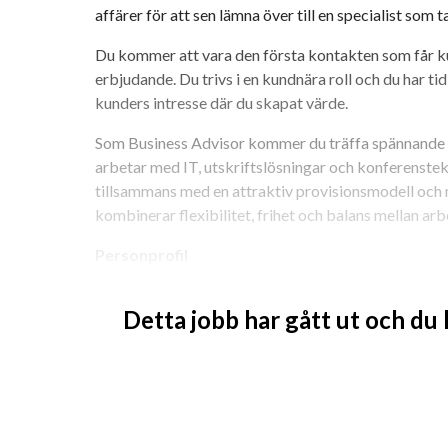
affärer för att sen lämna över till en specialist som ta
Du kommer att vara den första kontakten som får kun
erbjudande. Du trivs i en kundnära roll och du har ti
kunders intresse där du skapat värde.
Som Business Advisor kommer du träffa spännande för
arbetar med IT, utskriftslösningar och konferenstekni
tillsammans med en attraktiv provisionsmodell och m
kombinerar flexibilitet, frihet och balans mellan arbe
Personprofil
Vi söker dig som med en positiv attityd och ett starkt
Detta jobb har gått ut och du
möjligheter där andra ser hinder. Du har erfarenhet 
trivs i en roll där du långsiktigt utvecklar affärer oc
med chefer och beslutsfattare, bygger förtroende na
skapa verkligt värde för dina kunder.
Det viktigaste för oss är din positiva attityd, ditt st