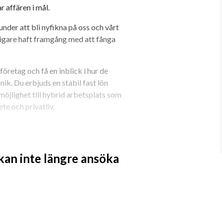
r affären i mål.
der att bli nyfikna på oss och vårt 
digare haft framgång med att fånga 
etag och få en inblick i hur de 
k. Du erbjuds en stabil fast lön 
öjlighet till hybrid arbetsplats som 
te och privatliv.
 affärssinne – och som alltid ser 
 kan inte längre ansöka
av relationsbyggande försäljning och 
h kundrelationer. Du är trygg i mötet 
turligt och har en stark förmåga att 
arka driv att skapa affärer och din 