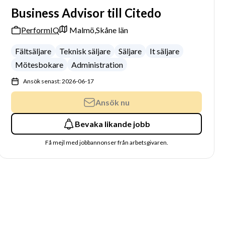
Business Advisor till Citedo
PerformIQ
Malmö,
Skåne län
Fältsäljare
Teknisk säljare
Säljare
It säljare
Mötesbokare
Administration
Ansök senast: 2026-06-17
Ansök nu
Bevaka likande jobb
Få mejl med jobbannonser från arbetsgivaren.