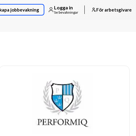
Logga in
kapa jobbevakning
För arbetsgivare
Se bevakningar