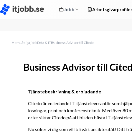
Jobb
Arbetsgivarprofile
Hem
Lediga jobb
Data & IT
Business Advisor till Citedo
Business Advisor till Cite
Tjänstebeskrivning & erbjudande
Citedo är en ledande IT-tjänsteleverantör som hjäl
lösningar, print och konferensteknik. Med över 80 m
orter siktar Citedo på att bli den bästa IT-tjänstele
Nu söker vi dig som vill bli vårt ansikte utåt! Ditt fr