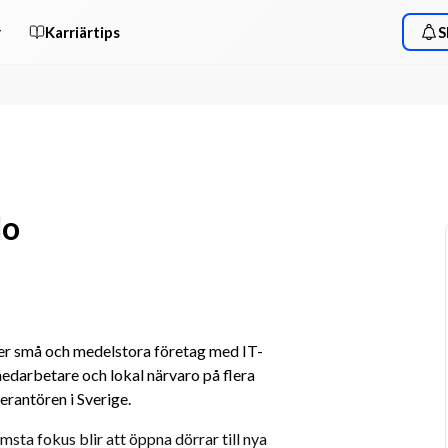
r
Karriärtips
S
do
per små och medelstora företag med IT-
edarbetare och lokal närvaro på flera 
verantören i Sverige.
ämsta fokus blir att öppna dörrar till nya 