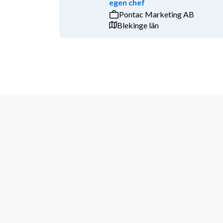
egen chef
mattias.soderberg@performiq.se
Pontac Marketing AB
Skicka in din ansökan redan idag då intervjuer sker
Blekinge län
tillsättas innan sista ansökningsdag.
Välkommen in med din ansökan!