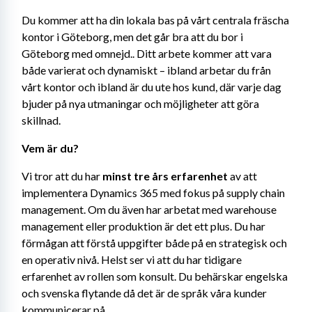
Du kommer att ha din lokala bas på vårt centrala fräscha 
kontor i Göteborg, men det går bra att du bor i 
Göteborg med omnejd.. Ditt arbete kommer att vara 
både varierat och dynamiskt – ibland arbetar du från 
vårt kontor och ibland är du ute hos kund, där varje dag 
bjuder på nya utmaningar och möjligheter att göra 
skillnad.
Vem är du?
Vi tror att du har 
minst tre års erfarenhet
 av att 
implementera Dynamics 365 med fokus på supply chain 
management. Om du även har arbetat med warehouse 
management eller produktion är det ett plus. Du har 
förmågan att förstå uppgifter både på en strategisk och 
en operativ nivå. Helst ser vi att du har tidigare 
erfarenhet av rollen som konsult. Du behärskar engelska 
och svenska flytande då det är de språk våra kunder 
kommunicerar på.