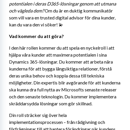
potentialen i deras D365-lösningar genom att utmana 
och vägleda dem? 
Om du är en duktig kommunikatör 
som vill vara en trusted digital advisor för dina kunder, 
kan du vara den vi söker! 💫
Vad kommer du att göra?
I den här rollen kommer du att spela en nyckelroll i att 
hjälpa våra kunder att maximera potentialen i sina 
Dynamics 365-lösningar. Du kommer att arbeta nära 
kunderna för att bygga långsiktiga relationer, förstå 
deras unika behov och koppla dessa till tekniska 
möjligheter. Din expertis blir avgörande för att kunderna 
ska kunna dra full nytta av Microsofts senaste releaser 
och den senaste teknologin. Du kommer implementera 
skräddarsydda lösningar som gör skillnad.
Din roll sträcker sig över hela 
implementationsprocessen – från rådgivning och 
förfrågningar till att hantera förändringar när kundens 