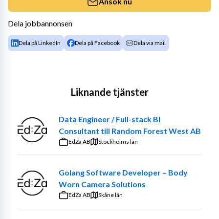
Ansök nu
Dela jobbannonsen
Dela på LinkedIn
Dela på Facebook
Dela via mail
Liknande tjänster
Data Engineer / Full-stack BI
Consultant till Random Forest West AB
EdZa AB
Stockholms län
Golang Software Developer – Body
Worn Camera Solutions
EdZa AB
Skåne län