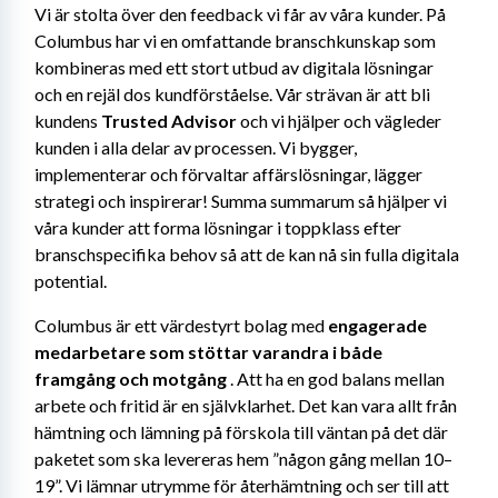
Vi är stolta över den feedback vi får av våra kunder. På 
Columbus har vi en omfattande branschkunskap som 
kombineras med ett stort utbud av digitala lösningar 
och en rejäl dos kundförståelse. Vår strävan är att bli 
kundens 
Trusted Advisor
 och vi hjälper och vägleder 
kunden i alla delar av processen. Vi bygger, 
implementerar och förvaltar affärslösningar, lägger 
strategi och inspirerar! Summa summarum så hjälper vi 
våra kunder att forma lösningar i toppklass efter 
branschspecifika behov så att de kan nå sin fulla digitala 
potential.
Columbus är ett värdestyrt bolag med 
engagerade 
medarbetare som stöttar varandra i både 
framgång och motgång
 . Att ha en god balans mellan 
arbete och fritid är en självklarhet. Det kan vara allt från 
hämtning och lämning på förskola till väntan på det där 
paketet som ska levereras hem ”någon gång mellan 10–
19”. Vi lämnar utrymme för återhämtning och ser till att 