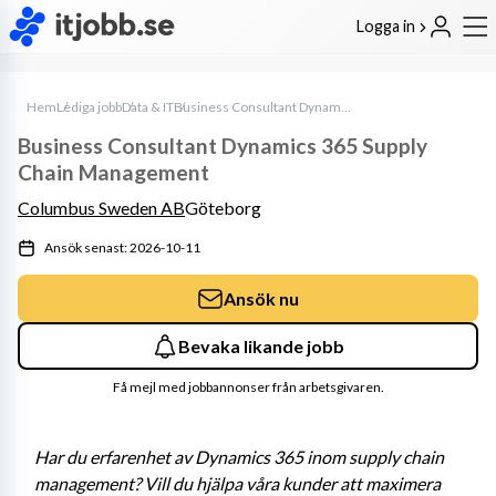
Logga in
Hem
Lediga jobb
Data & IT
Business Consultant Dynamics 365 Supply Chain Management
Business Consultant Dynamics 365 Supply
Chain Management
Columbus Sweden AB
Göteborg
Ansök senast: 2026-10-11
Ansök nu
Bevaka likande jobb
Få mejl med jobbannonser från arbetsgivaren.
Har du erfarenhet av Dynamics 365 inom supply chain 
management?
 Vill du hjälpa våra kunder att maximera 