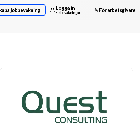
Logga in
kapa jobbevakning
För arbetsgivare
Se bevakningar