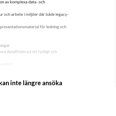
on av komplexa data- och 
r och arbete i miljöer där både legacy- 
 presentationsmaterial för ledning och 
ingar.
ra dataflöden på ett tydligt och 
ksamhet.
 kan inte längre ansöka
lake support)
 migreringsprogram
äner och masterdata