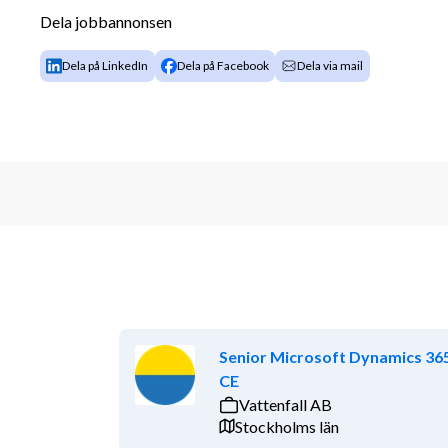
Dela jobbannonsen
Låter rollen intressant och passande? Ansök i så fall
rollen kan tillsättas innan sista ansökningsdatum.
Dela på LinkedIn
Dela på Facebook
Dela via mail
Vi kan enbart ta emot och bearbeta din ansökan genom
portal. Med avseende på GDPR kan vi ej ta emot an
med din ansökan! Uppdraget är en del av Quest Cons
Om oss
Quest Consulting är ett auktoriserat konsultbolag me
friskvård och tjänstepension. Vi är specialiserade i
Ekonomi. Vår målsättning är att vara din personliga 
så viktigt för oss att arbeta efter våra kärnvärden dä
Nyskapande och Professionella.
Senior Microsoft Dynamics 36
CE
Vattenfall AB
Stockholms län