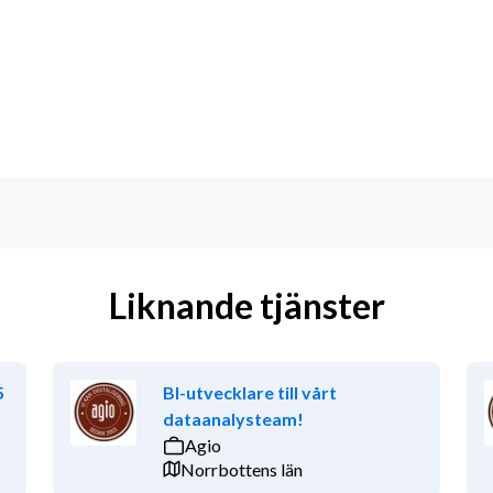
 omgående för vi intervjuar löpande och 
 att du registrerar ditt CV i vår 
sökningar via e-post. Varmt välkommen 
ulting personaluthyrning.
d kollektivavtal, försäkringar, 
nom IT, Teknik, HR, Administration och 
Liknande tjänster
samarbetspartner och just därför är det 
r våra ledord är att vara Personliga, 
5
BI-utvecklare till vårt
dataanalysteam!
Agio
Norrbottens län