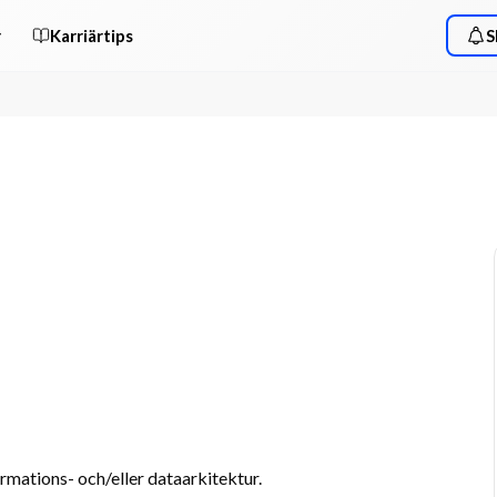
r
Karriärtips
S
rmations- och/eller dataarkitektur.