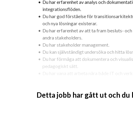
Du har erfarenhet av analys och dokumentati
integrationsflöden.
Du har god förståelse för transitionsarkitektu
och nya lösningar existerar.
Du har erfarenhet av att ta fram besluts- och
andra stakeholders.
Du har stakeholder management.
Du kan självständigt undersöka och hitta lösn
Du har förmåga att dokumentera och visualise
pedagogiskt sätt.
Du har vana att arbeta nära både IT och ver
Meriterande:
Detta jobb har gått ut och du
Snowflake (i uppdraget ingår även lite Snowf
Erfarenhet från försäkringsbranschen
Erfarenhet av större transformations- eller
Kunskap om informationsmodeller, datadom
Din ansökan