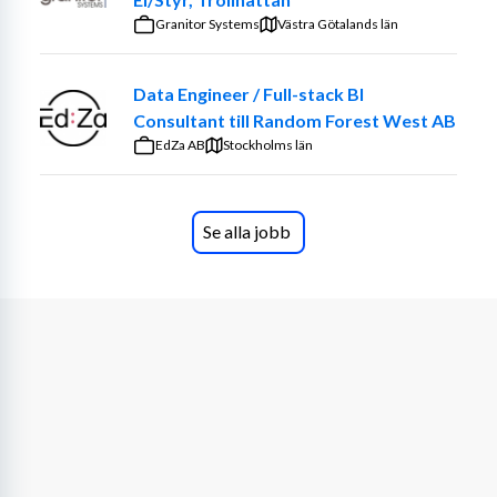
Samarbeta nära verksamheten för att omvandla 
Granitor Systems
Västra Götalands län
affärskrav till tekniska lösningar
Utveckla och implementera ETL-processer från 
Data Engineer / Full-stack BI
skandinaviska dataleverantörer
Consultant till Random Forest West AB
EdZa AB
Du får en central roll i att säkerställa att företagets 
Stockholms län
datalösningar är tillförlitliga, effektiva och håller hög 
kvalitet.
Se alla jobb
Vi söker dig som har
Mycket goda kunskaper i SQL
Praktisk erfarenhet av dbt
God förståelse för datamodellering
Erfarenhet av Git
Stark problemlösningsförmåga och analytiskt 
tänkande
Mycket goda kunskaper i Python
Erfarenhet av release- och versionshantering i 