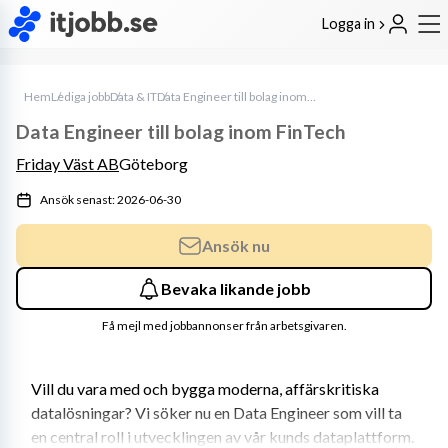
Logga in
Hem
Lediga jobb
Data & IT
Data Engineer till bolag inom FinTech
Data Engineer till bolag inom FinTech
Friday Väst AB
Göteborg
Ansök senast: 2026-06-30
Ansök nu
Bevaka likande jobb
Få mejl med jobbannonser från arbetsgivaren.
Vill du vara med och bygga moderna, affärskritiska 
datalösningar? Vi söker nu en Data Engineer som vill ta 
en central roll i utvecklingen av vår kunds dataplattform. 