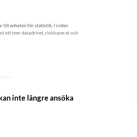
till enheten för statistik. I rollen 
t ett mer datadrivet, riskbaserat och 
ängder
ler
 kan inte längre ansöka
ionella samarbeten
dokumentation av data, kod, analyser 
pårbart och möjligt att vidareutveckla.