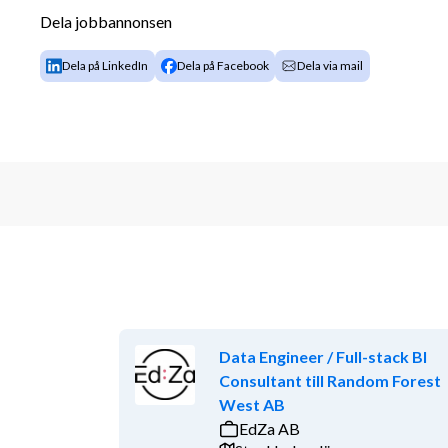
Dela jobbannonsen
Då arbetet till stor del kommer innebära att delta i
arbetssätt söker vi dig som vill vara med och skapa 
Dela på LinkedIn
Dela på Facebook
Dela via mail
självständigt och som trivs i föränderliga miljöer s
att kräva samarbete med olika delar av myndigheten
att skapa nya kontakter för att utföra ditt uppdrag.
Rollen är både strategisk och operativ och innefatta
officiella statistik.
Enheten för statistik består av 12 medarbetare som h
statistik över arbetsskador och arbetsmiljö och ansv
av analyser och beslutsunderlag. Vi arbetar även m
behov samt är statistiskt och dataanalytiskt stöd t
Din bakgrund
Data Engineer / Full-stack BI
Consultant till Random Forest
Rollen kräver att du har:
West AB
EdZa AB
Högskoleexamen inom exempelvis statistik, 