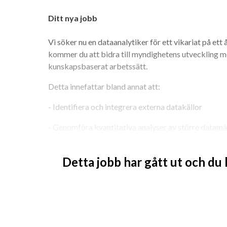
Ditt nya jobb
Vi söker nu en dataanalytiker för ett vikariat på ett år 
kommer du att bidra till myndighetens utveckling mo
kunskapsbaserat arbetssätt.
Detta innefattar bland annat att:
- Identifiera och integrera externa datakällor
- Genomföra kvantitativa analyser av större datam
- Utveckla indikatorer och på sikt prediktionsmodel
Detta jobb har gått ut och du
- Kvalitetssäkra data och analys
- Bidra med ett kvantitativt perspektiv i tvärfunkt
En viktig del av arbetet är även att säkerställa god 
och processer, så att arbetet blir reproducerbart, s