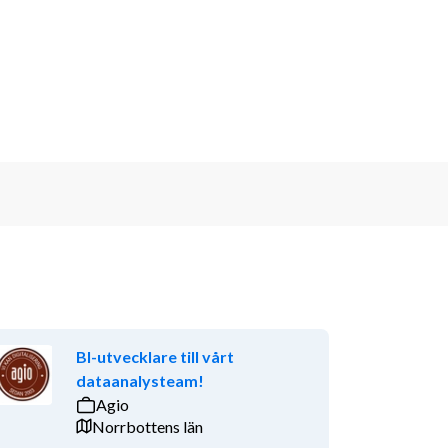
BI-utvecklare till vårt
dataanalysteam!
Agio
Norrbottens län