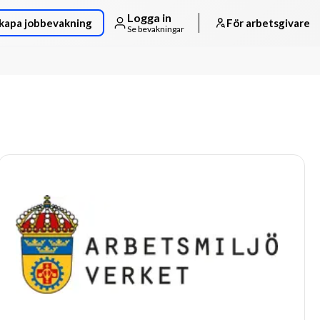
Logga in
kapa jobbevakning
För arbetsgivare
Se bevakningar