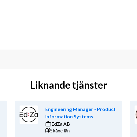
 utvecklingen av myndighetens 
nytt. Som tycker om att arbeta 
om är under utveckling. Arbetet kommer 
s verksamhet och du bör trivas med 
r även arbete kopplat till myndighetens 
ar i uppdrag att skapa officiell 
arar också för att ta fram olika former 
Liknande tjänster
ed verksamhetsdata för myndighetens 
ill myndighetens verksamhet.
Engineering Manager - Product
Information Systems
EdZa AB
Skåne län
datavetenskap, matematik, 