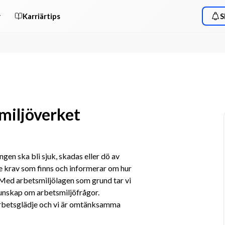
r
Karriärtips
S
smiljöverket
gen ska bli sjuk, skadas eller dö av 
de krav som finns och informerar om hur 
 Med arbetsmiljölagen som grund tar vi 
kunskap om arbetsmiljöfrågor. 
arbetsglädje och vi är omtänksamma 