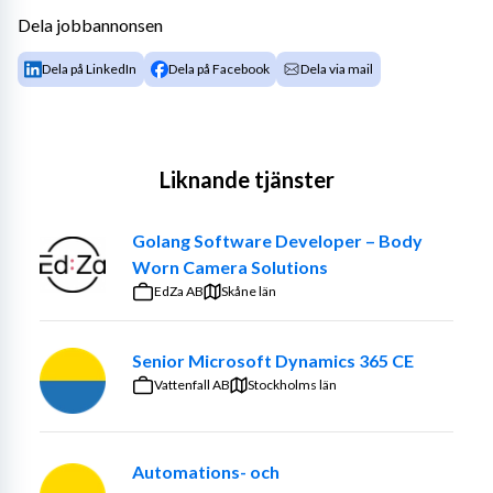
Dela jobbannonsen
Dela på LinkedIn
Dela på Facebook
Dela via mail
Liknande tjänster
Golang Software Developer – Body
Worn Camera Solutions
EdZa AB
Skåne län
Senior Microsoft Dynamics 365 CE
Vattenfall AB
Stockholms län
Automations- och