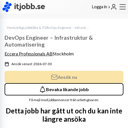
Logga in
Hem
Lediga jobb
Data & IT
DevOps Engineer – Infrastruktur & Automatisering
DevOps Engineer – Infrastruktur &
Automatisering
Eccera Professionals AB
Stockholm
Ansök senast: 2026-07-30
Ansök nu
Bevaka likande jobb
Få mejl med jobbannonser från arbetsgivaren.
Detta jobb har gått ut och du kan inte
längre ansöka