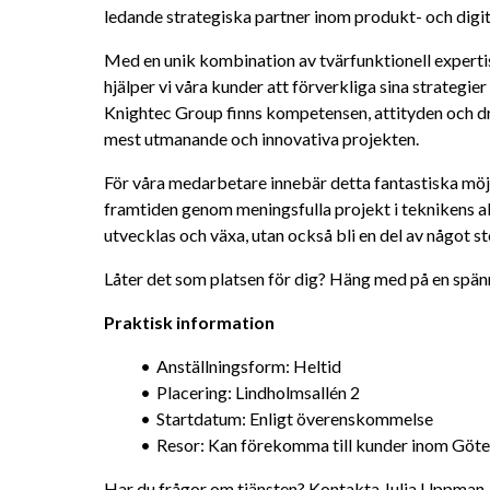
ledande strategiska partner inom produkt- och digit
Med en unik kombination av tvärfunktionell expertis 
hjälper vi våra kunder att förverkliga sina strategier –
Knightec Group finns kompetensen, attityden och dri
mest utmanande och innovativa projekten.
För våra medarbetare innebär detta fantastiska möj
framtiden genom meningsfulla projekt i teknikens ab
utvecklas och växa, utan också bli en del av något st
Låter det som platsen för dig? Häng med på en spän
Praktisk information
Anställningsform: Heltid
Placering: Lindholmsallén 2
Startdatum: Enligt överenskommelse
Resor: Kan förekomma till kunder inom Göt
Har du frågor om tjänsten? Kontakta Julia Uppman, T