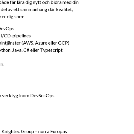
både får lära dig nytt och bidra med din 
n del av ett sammanhang där kvalitet, 
ker dig som:
 DevOps
CI/CD-pipelines
ntjänster (AWS, Azure eller GCP)
Python, Java, C# eller Typescript
ft
och verktyg inom DevSecOps
 Knightec Group – norra Europas 