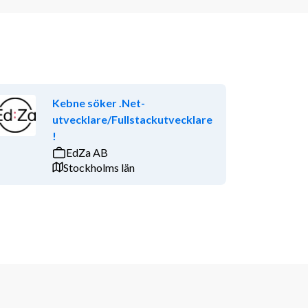
Kebne söker .Net-
utvecklare/Fullstackutvecklare
!
EdZa AB
Stockholms län