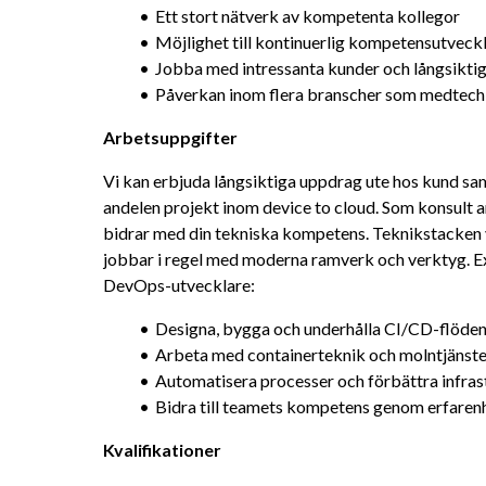
Ett stort nätverk av kompetenta kollegor
Möjlighet till kontinuerlig kompetensutveck
Jobba med intressanta kunder och långsikti
Påverkan inom flera branscher som medtech, r
Arbetsuppgifter
Vi kan erbjuda långsiktiga uppdrag ute hos kund samt
andelen projekt inom device to cloud. Som konsult 
bidrar med din tekniska kompetens. Teknikstacken v
jobbar i regel med moderna ramverk och verktyg. E
DevOps-utvecklare:
Designa, bygga och underhålla CI/CD-flöde
Arbeta med containerteknik och molntjänste
Automatisera processer och förbättra infra
Bidra till teamets kompetens genom erfaren
Kvalifikationer