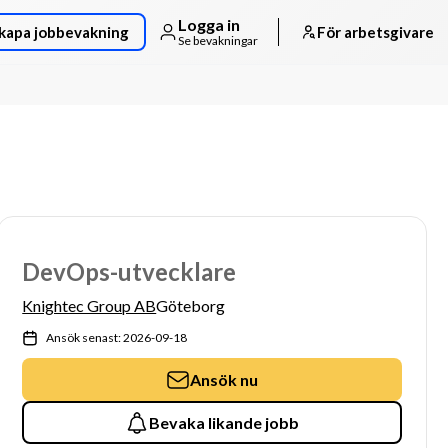
Logga in
kapa jobbevakning
För arbetsgivare
Se bevakningar
DevOps-utvecklare
Knightec Group AB
Göteborg
Ansök senast: 2026-09-18
Ansök nu
Bevaka likande jobb