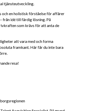
al tjänsteutveckling.
och en holistisk förståelse för affärer 
 från idé till färdig lösning. På 
vkraften som krävs för att anta de 
ligheter att vara med och forma 
soluta framkant. Här får du inte bara 
örre.
nande resa!
eborgsregionen
alent Acquisition Specialist. På grund 