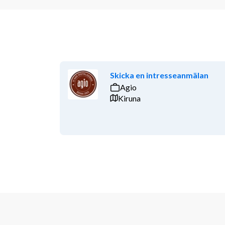
Skicka en intresseanmälan
Agio
Kiruna