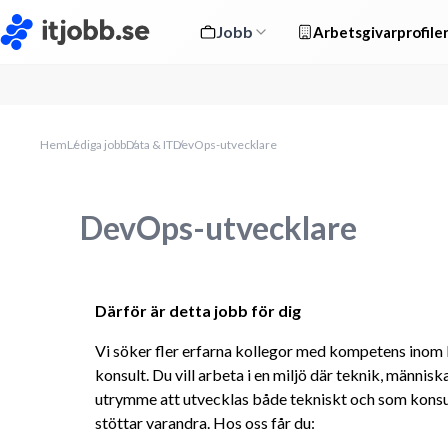
Jobb
Arbetsgivarprofile
Hem
Lediga jobb
Data & IT
DevOps-utvecklare
DevOps-utvecklare
Därför är detta jobb för dig
Vi söker fler erfarna kollegor med kompetens inom 
konsult. Du vill arbeta i en miljö där teknik, människ
utrymme att utvecklas både tekniskt och som konsult
stöttar varandra. Hos oss får du: