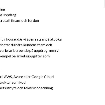
ling
ga uppdrag
etail, finans och fordon
 inhouse, där vi även satsar på att öka 
arbetar du nära kundens team och 
arierar beroende på uppdrag, men vi 
xempel på arbetsuppgifter som 
n
r i AWS, Azure eller Google Cloud
struktur som kod
hetsutbyte och teknisk coachning