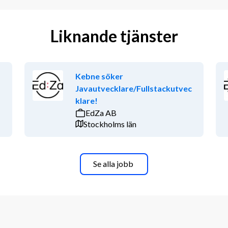
Liknande tjänster
Kebne söker
Javautvecklare/Fullstackutvec
klare!
EdZa AB
Stockholms län
Se alla jobb