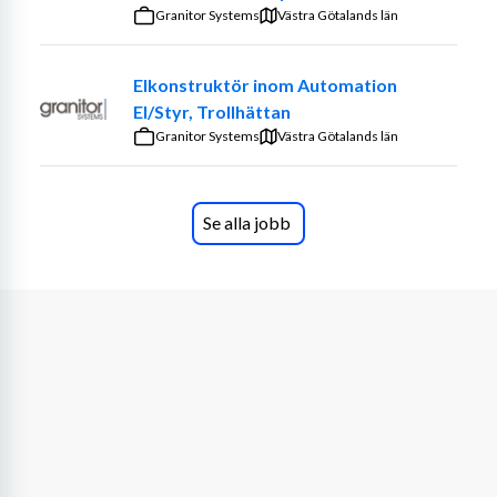
Uppdragen är varierande, både i innehåll och 
Granitor Systems
Västra Götalands län
teknikområde, vilket ger dig chansen att utvecklas 
tillsammans med projektet och bygga på din erfarenhet 
Elkonstruktör inom Automation
inom flera områden och branscher.
El/Styr, Trollhättan
Granitor Systems
Du arbetar ofta i nära samarbete med utveckling, 
Västra Götalands län
konstruktion och eftermarknad.
Baskunskaper
Se alla jobb
Vi söker dig som har:
Minst 3 års dokumenterad erfarenhet av 
teknikinformation, teknisk dokumentation, eller 
liknande roller.
Vana att arbeta strukturerat med 
eftermarknadskommunikation i tekniktunga 
miljöer.
En prestigelös inställning och trivs i samarbeten 
med olika roller och team.