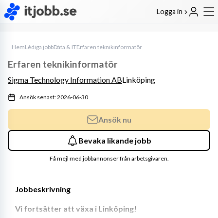
Logga in
Hem
Lediga jobb
Data & IT
Erfaren teknikinformatör
Erfaren teknikinformatör
Sigma Technology Information AB
Linköping
Ansök senast: 2026-06-30
Ansök nu
Bevaka likande jobb
Få mejl med jobbannonser från arbetsgivaren.
Jobbeskrivning
Vi fortsätter att växa i Linköping!