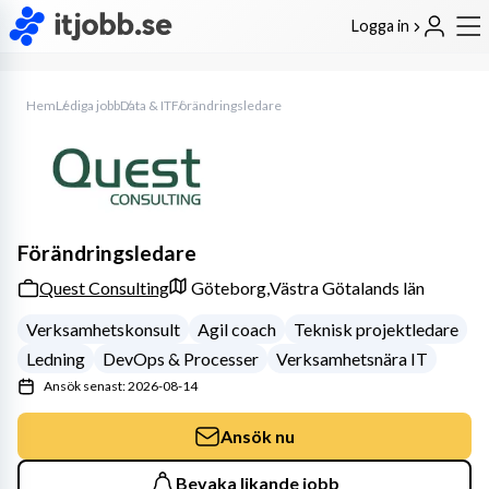
Logga in
Hem
Lediga jobb
Data & IT
Förändringsledare
Förändringsledare
Quest Consulting
Göteborg,
Västra Götalands län
Verksamhetskonsult
Agil coach
Teknisk projektledare
Ledning
DevOps & Processer
Verksamhetsnära IT
Ansök senast: 2026-08-14
Ansök nu
Bevaka likande jobb