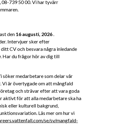
 08-739 50 00. Vi har tyvärr 
sommaren.
ast den 
16 augusti, 2026
 . 
. Intervjuer sker efter 
 ditt CV och besvara några inledande 
 Har du frågor hör av dig till 
 Vi söker medarbetare som delar vår 
ur. Vi är övertygade om att mångfald 
företag och strävar efter att vara goda 
r aktivt för att alla medarbetare ska ha 
sk eller kulturell bakgrund, 
funktionsvariation. Läs mer om hur vi 
areers.vattenfall.com/se/sv/mangfald-