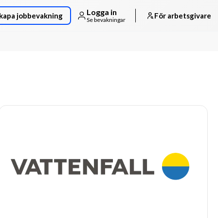
Logga in
kapa jobbevakning
För arbetsgivare
Se bevakningar