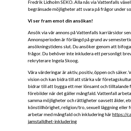
Fredrik Lidholm SEKO. Alla nås via Vattenfalls växel,
begränsade möjligheter att svara på frågor under 
Vi ser fram emot din ansökan!
Ansök via vår annons på Vattenfalls karriärsidor sen
Annonsperioden är förlängd på grund av semestertider
ansökningstidens slut. Du ansöker genom att bifoga
frågor. Du behöver inte inkludera ett personligt brev.
rekryterare Ingela Skoog.
Våra värderingar är aktiv, positiv, öppen och säker.
vision och kan bidra till att stärka vår företagskult
bidrar till att bygga ett mer lönsamt och tilltalande 
förebilder när det gäller mångfald. Vattenfall arbeta
samma möjligheter och rättigheter oavsett ålder, etni
könstillhörighet, religion/tro, sexuell läggning eller 
arbetar med mångfald och inkludering här 
https://c
jamstalldhet-inkludering