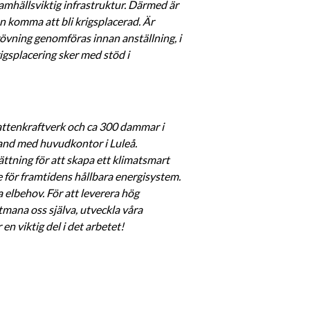
amhällsviktig infrastruktur. Därmed är 
 komma att bli krigsplacerad. Är 
vning genomföras innan anställning, i 
gsplacering sker med stöd i 
attenkraftverk och ca 300 dammar i 
and med huvudkontor i Luleå. 
ttning för att skapa ett klimatsmart 
e för framtidens hållbara energisystem. 
elbehov. För att leverera hög 
tmana oss själva, utveckla våra 
 en viktig del i det arbetet!