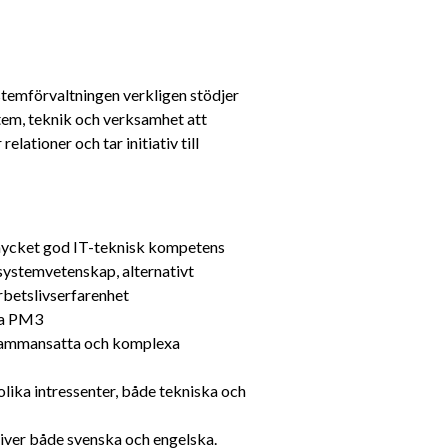
stemförvaltningen verkligen stödjer 
em, teknik och verksamhet att 
lationer och tar initiativ till 
mycket god IT-teknisk kompetens
 systemvetenskap, alternativt 
betslivserfarenhet
rna PM3
 sammansatta och komplexa 
lika intressenter, både tekniska och 
iver både svenska och engelska.