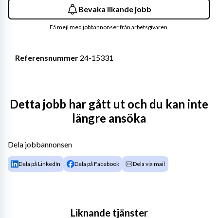
Bevaka likande jobb
Få mejl med jobbannonser från arbetsgivaren.
Referensnummer
 24-15331
Nu söker vi en förvaltningsledare som vill ta en 
Detta jobb har gått ut och du kan inte
nyckelroll i att utveckla PTS diarieföringssystem och 
längre ansöka
informationshantering. Rollen är ny och erbjuder stora 
möjligheter att forma arbetet och göra skillnad. Med ett 
ökat fokus på förvaltning och vidareutveckling står vi 
Dela jobbannonsen
inför spännande förändringar – vill du vara med på vår 
Dela på LinkedIn
Dela på Facebook
Dela via mail
resa?
Vi jobbar med det alla tar för givet. Att kunna 
Liknande tjänster
kommunicera. Hos oss får du se till att det fungerar 