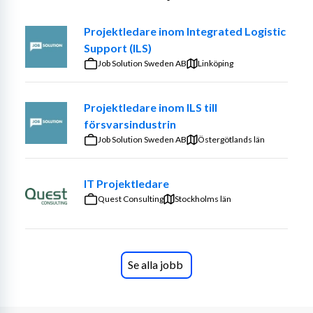
nu och i framtiden. För alla.
Projektledare inom Integrated Logistic
Support (ILS)
Job Solution Sweden AB
Linköping
Enheten för fastighet och dokumentation är en av fyra 
enheter inom ekonomiavdelningen. I enhetens 
ansvarsområden ingår arkiv, registratur, vaktmästeri 
Projektledare inom ILS till
samt lokalfrågor. Vi arbetar för att vara ett så bra stöd 
försvarsindustrin
till kärnverksamheten som möjligt. Enheten har ett nära 
Job Solution Sweden AB
Östergötlands län
samarbete med t ex rättsavdelningen, avdelningen för 
verksamhetsutveckling samt verksamheterna som 
IT Projektledare
arbetar med säkerhetsskydds- och 
Quest Consulting
Stockholms län
informationssäkerhetsfrågor.
Om rollen
Se alla jobb
Som förvaltningsledare hos oss inleder du din roll med 
att delta i ett spännande projekt för att införa ett nytt 