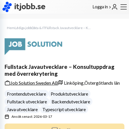
Logga in
Hem
Lediga jobb
Data & IT
Fullstack Javautvecklare – Konsultuppdrag med överrekrytering
Fullstack Javautvecklare – Konsultuppdrag
med överrekrytering
Job Solution Sweden AB
Linköping,
Östergötlands län
Frontendutvecklare
Produktutvecklare
Fullstack utvecklare
Backendutvecklare
Java utvecklare
Typescript utvecklare
Ansök senast: 2026-03-17