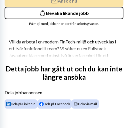
Ansök nu
Bevaka likande jobb
Få mejl med jobbannonser från arbetsgivaren.
Vill du arbeta i en modern FinTech-miljö och utvecklas i 
ett tvärfunktionellt team? Vi söker nu en Fullstack 
Javautvecklare med minst två års erfarenhet för ett 
konsultuppdrag på 12 månader, med krav på 
Detta jobb har gått ut och du kan inte
överrekrytering till kundföretaget efter uppdragets slut.
längre ansöka
Plats
Dela jobbannonsen
Linköping – på plats initialt, därefter hybrid
Dela på LinkedIn
Dela på Facebook
Dela via mail
Techstack
Java, React, TypeScript, mikrotjänster
Språk