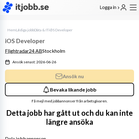
Logga in
Hem
Lediga jobb
Data & IT
iOS Developer
iOS Developer
Flightradar24 AB
Stockholm
Ansök senast: 2026-06-26
Ansök nu
Bevaka likande jobb
Få mejl med jobbannonser från arbetsgivaren.
Detta jobb har gått ut och du kan inte
längre ansöka
Dela jobbannonsen