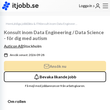
Logga in
Hem
Lediga jobb
Data & IT
Konsult inom Data Engineering / Data Science - för dig med autism
Konsult inom Data Engineering / Data Science
- för dig med autism
Auticon AB
Stockholm
Ansök senast: 2026-09-28
Ansök nu
Bevaka likande jobb
Få mejl med jobbannonser från arbetsgivaren.
Om rollen