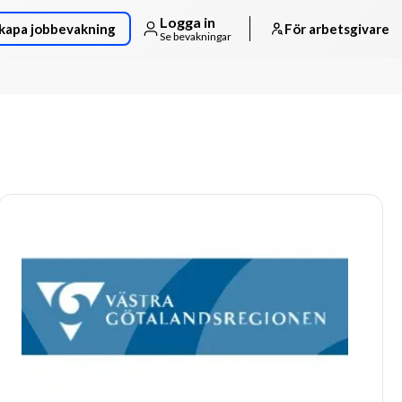
Logga in
kapa jobbevakning
För arbetsgivare
Se bevakningar