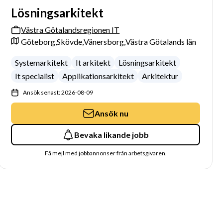
Lösningsarkitekt
Västra Götalandsregionen IT
Göteborg,
Skövde,
Vänersborg,
Västra Götalands län
Systemarkitekt
It arkitekt
Lösningsarkitekt
It specialist
Applikationsarkitekt
Arkitektur
Ansök senast: 2026-08-09
Ansök nu
Bevaka likande jobb
Få mejl med jobbannonser från arbetsgivaren.