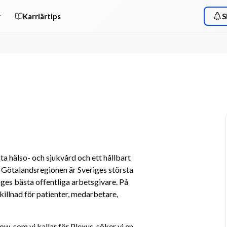
r
Karriärtips
S
ta hälso- och sjukvård och ett hållbart 
 Götalandsregionen är Sveriges största 
ges bästa offentliga arbetsgivare. På 
illnad för patienter, medarbetare, 
w, som vi kallar för Plexus, söker vi en 