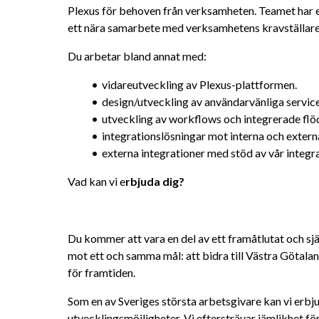
Plexus för behoven från verksamheten. Teamet har 
ett nära samarbete med verksamhetens kravställare
Du arbetar bland annat med:
vidareutveckling av Plexus-plattformen.
design/utveckling av användarvänliga servic
utveckling av workflows och integrerade flö
integrationslösningar mot interna och extern
externa integrationer med stöd av vår integr
Vad kan vi e
rbjuda dig?
Du kommer att vara en del av ett framåtlutat och sja
mot ett och samma mål: att bidra till Västra Götala
för framtiden.
Som en av Sveriges största arbetsgivare kan vi erbjud
utvecklingsmöjligheter. Vi eftersträvar jämlikhet för