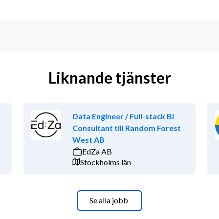
Liknande tjänster
Data Engineer / Full-stack BI
Consultant till Random Forest
West AB
EdZa AB
Stockholms län
Se alla jobb