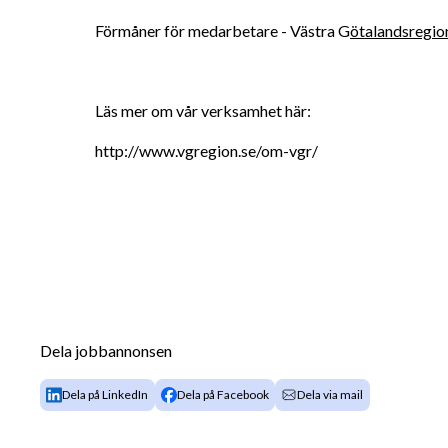
Förmåner för medarbetare - Västra G
ötalandsregio
Läs mer om vår verksamhet här: 
http://www.vgregion.se/om-vgr/
Dela jobbannonsen
Dela på LinkedIn
Dela på Facebook
Dela via mail