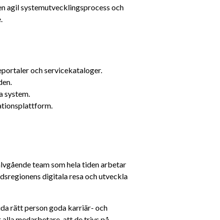
en agil systemutvecklingsprocess och 
.
eportaler och servicekataloger.
den.
a system.
ationsplattform.
̈lvgående team som hela tiden arbetar 
ndsregionens digitala resa och utveckla 
a rätt person goda karriär- och 
 alla medarbetare, att de trivs på 