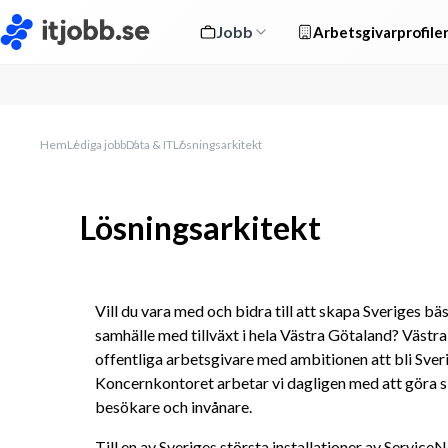
Jobb
Arbetsgivarprofile
Hem
Lediga jobb
Data & IT
Lösningsarkitekt
Lösningsarkitekt
Vill du vara med och bidra till att skapa Sveriges bäs
samhälle med tillväxt i hela Västra Götaland? Västra
offentliga arbetsgivare med ambitionen att bli Sveri
Koncernkontoret arbetar vi dagligen med att göra sk
besökare och invånare.
Till en av Sveriges största installationer av ServiceNo