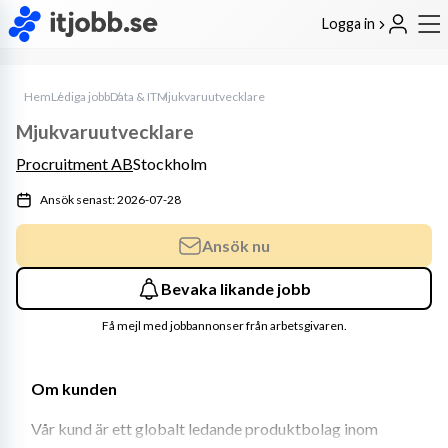
Logga in
Hem
Lediga jobb
Data & IT
Mjukvaruutvecklare
Mjukvaruutvecklare
Procruitment AB
Stockholm
Ansök senast: 2026-07-28
Ansök nu
Bevaka likande jobb
Få mejl med jobbannonser från arbetsgivaren.
Om kunden
Vår kund är ett globalt ledande produktbolag inom 