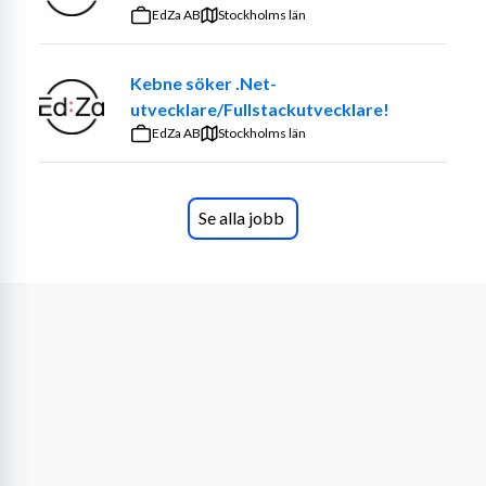
på tillförlitlighet, logik och prestanda.
EdZa AB
Stockholms län
Du ingår i ett team om 5–6 utvecklare och rollen har en 
Kebne söker .Net-
tydlig fullstackkaraktär. Arbetet omfattar både 
utvecklare/Fullstackutvecklare!
nyutveckling och vidareutveckling av befintlig kodbas, 
EdZa AB
där du successivt sätter dig in i ett tekniskt avancerat 
Stockholms län
system med lång livslängd. Utvecklingen sker i nära 
samarbete med produktledare, systemingenjörer och 
integratörer, med dagliga avstämningar och ett 
Se alla jobb
strukturerat arbetssätt.
Din kompetens
Skallkrav:
Flera års erfarenhet av mjukvaruutveckling inom 
komplexa system
Goda kunskaper i Java
Teknisk utbildning som civilingenjör eller 
högskoleingenjör inom exempelvis datateknik, 