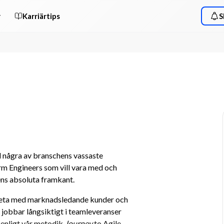
r
Karriärtips
S
 några av branschens vassaste 
rm Engineers som vill vara med och 
ens absoluta framkant.
beta med marknadsledande kunder och 
jobbar långsiktigt i teamleveranser 
enligt vår metodik 
Journey
 to Agile. 