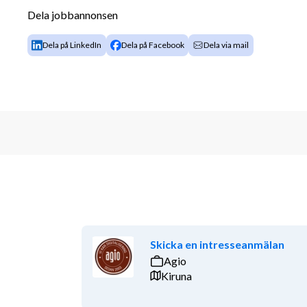
Dela jobbannonsen
OpenStack
Public cloud
Dela på LinkedIn
Dela på Facebook
Dela via mail
OpenShift/Rancher
HashiCorp Vault/Consul
Vi erbjuder dig 
Som anställd på Accelerate erbjude
tekniker:
Utbildning & certifieringar via våra partners
En trygg och säker anställning med bra förm
Kollektivavtal, friskvårdsbidrag och sjukvår
Flexibilitet, frihet och balans mellan jobb och
Att bli en del i ett passionerat team med tek
Vi tror på gemenskap och kompetensutbyte – här utv
Skicka en intresseanmälan
varandra för att alltid ligga i framkant.
Agio
Kiruna
Placeringsort 
Accelerate finns på flertal orter i Sv
du från vårt kontor i Linköping, med möjlighet till h