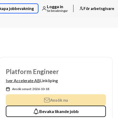
Logga in
kapa jobbevakning
För arbetsgivare
Se bevakningar
Platform Engineer
Iver Accelerate AB
Linköping
Ansök senast: 2026-10-18
Ansök nu
Bevaka likande jobb