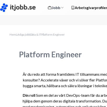
Jobb
Arbetsgivarprofile
Hem
Lediga jobb
Data & IT
Platform Engineer
Platform Engineer
Är du redo att forma framtidens IT tillsammans med
konsulter? Accelerate växer och vi söker fler Platfo
bygga smarta, hållbara och säkra lösningar i teknik
Din roll 
Som en del av vårt DevOps-team får du ar
hjälpa dem genom deras digitala transformation. Du 
med modernisering, automation och agil utveckling, 