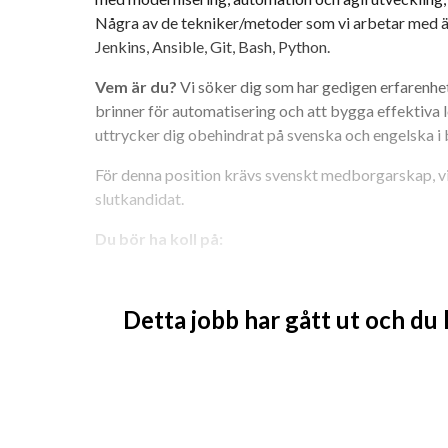
Några av de tekniker/metoder som vi arbetar med ä
Jenkins, Ansible, Git, Bash, Python.
Vem är du? 
Vi söker dig som har gedigen erfarenh
brinner för automatisering och att bygga effektiva l
uttrycker dig obehindrat på svenska och engelska i b
För denna position krävs svenskt medborgarskap, vi
slutkandidat.
Du bör ha koll på:
Linux i enterprise-miljöer
Containerteknik: Docker, Kubernetes
Detta jobb har gått ut och du
Script/programmering: Bash, Python, Go
Versionshantering: Git
Automatisering: Ansible, Terraform
CI/CD och GitOps
Extra plus
 om du även har koll på: