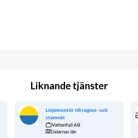
r vi förutom spännande uppdrag och 
 (Red Hat, HashiCorp, GitLab m.fl.)
åner
dsförsäkring
Liknande tjänster
 fritid
niskt vassa kollegor
ecklas vi tillsammans och stöttar 
Linjemontör till region- och
stamnät
Vattenfall AB
erige och Norge. För denna tjänst utgår 
Dalarnas län
ybridarbete.