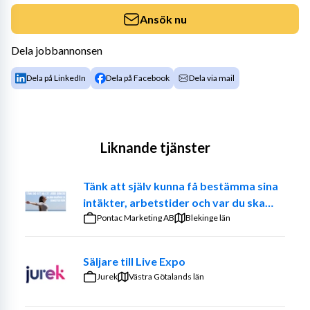
Ansök nu
Dela jobbannonsen
Dela på LinkedIn
Dela på Facebook
Dela via mail
Liknande tjänster
Tänk att själv kunna få bestämma sina
intäkter, arbetstider och var du ska
jobba. – Prova på att vara din egen
Pontac Marketing AB
Blekinge län
chef
Säljare till Live Expo
Jurek
Västra Götalands län