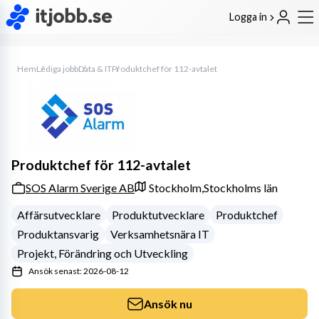
Logga in
Hem
Lediga jobb
Data & IT
Produktchef för 112-avtalet
Produktchef för 112-avtalet
SOS Alarm Sverige AB
Stockholm,
Stockholms län
Affärsutvecklare
Produktutvecklare
Produktchef
Produktansvarig
Verksamhetsnära IT
Projekt, Förändring och Utveckling
Ansök senast: 2026-08-12
Ansök nu