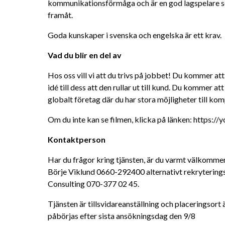
kommunikationsförmåga och är en god lagspelare som
framåt.
Goda kunskaper i svenska och engelska är ett krav.
Vad du blir en del av
Hos oss vill vi att du trivs på jobbet! Du kommer att 
idé till dess att den rullar ut till kund. Du kommer at
globalt företag där du har stora möjligheter till ko
Om du inte kan se filmen, klicka på länken: https:/
Kontaktperson
Har du frågor kring tjänsten, är du varmt välkommen a
Börje Viklund 0660-292400 alternativt rekrytering
Consulting 070-377 02 45.
Tjänsten är tillsvidareanställning och placeringsort
påbörjas efter sista ansökningsdag den 9/8