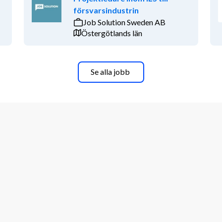
försvarsindustrin
Job Solution Sweden AB
Östergötlands län
Se alla jobb