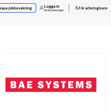
Logga in
kapa jobbevakning
För arbetsgivare
Se bevakningar