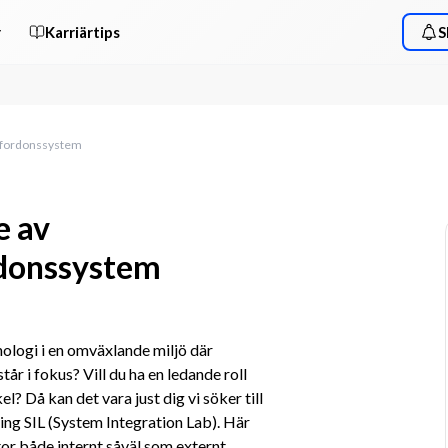
r
Karriärtips
S
i fordonssystem
e av
rdonssystem
ologi i en omväxlande miljö där 
r i fokus? Vill du ha en ledande roll 
? Då kan det vara just dig vi söker till 
ing SIL (System Integration Lab). Här 
 både internt såväl som externt.