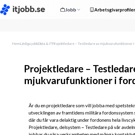
Jobb
Arbetsgivarprofile
Hem
Lediga jobb
Data & IT
Projektledare – Testledare av mjukvarufunktioner 
Projektledare – Testledar
mjukvarufunktioner i fo
Är du en projektledare som vill jobba med spetstekn
utvecklingen av framtidens militära fordonssystem stå
där du får vara delaktig under fordonens hela livscykel
Projektledare
, 
delsystem
 – 
Testledare på vår avdeln
jobbar du nära verksamheten med många kontaktytor