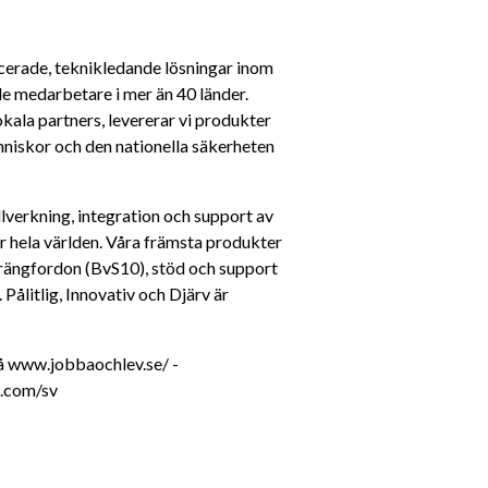
erade, teknikledande lösningar inom 
de medarbetare i mer än 40 länder. 
ala partners, levererar vi produkter 
niskor och den nationella säkerheten 
verkning, integration och support av 
r hela världen. Våra främsta produkter 
rängfordon (BvS10), stöd och support 
ålitlig, Innovativ och Djärv är 
 www.jobbaochlev.se/ - 
n.com/sv