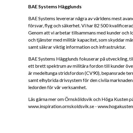
BAE Systems Hägglunds
BAE Systems levererar några av världens mest avanc
försvar, flyg och säkerhet. Vi har 82 500 kvalificera
Genom att vi arbetar tillsammans med kunder och lok
och tjänster med militär kapacitet, som skyddar män
samt säkrar viktig information och infrastruktur.
BAE Systems Hägglunds fokuserar på utveckling, till
ett brett spektrum av militära fordon till kunder öve
är medeltunga stridsfordon (CV90), bepansrade ter
samt elhybrida drivsystem för den civila marknaden. P
ledorden för vår verksamhet.
Läs gärna mer om Örnsköldsvik och Höga Kusten på
www.inspiration.ornskoldsvik.se - www.hogakuste