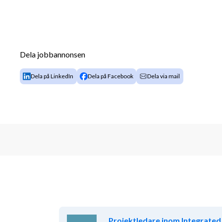
Dela jobbannonsen
Dela på LinkedIn
Dela på Facebook
Dela via mail
Projektledare inom Integrated