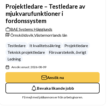
Projektledare – Testledare av
mjukvarufunktioner i
fordonssystem
BAE Systems Hägglunds
Örnsköldsvik,
Västernorrlands län
Testledare
It kvalitetssäkring
Projektledare
Teknisk projektledare
Försvarsteknik, övrigt
Ledning
Ansök senast: 2026-08-09
Ansök nu
Bevaka likande jobb
Få mejl med jobbannonser från arbetsgivaren.