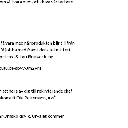
 vill vara med och driva vårt arbete 
få vara med när produkten blir till från 
t få jobba med framtidens teknik i ett 
mpetens- & karriärutveckling.
/youtu.be/sbvv-Jm2PhI
tt höra av dig till rekryterande chef 
skonsult Ola Pettersson, AxÖ 
 är Örnsköldsvik. Urvalet kommer 