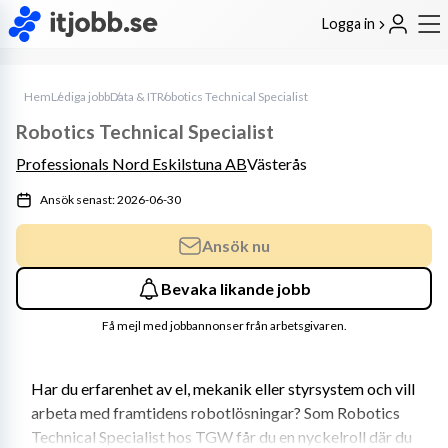
Logga in
Hem
Lediga jobb
Data & IT
Robotics Technical Specialist
Robotics Technical Specialist
Professionals Nord Eskilstuna AB
Västerås
Ansök senast: 2026-06-30
Ansök nu
Bevaka likande jobb
Få mejl med jobbannonser från arbetsgivaren.
Har du erfarenhet av el, mekanik eller styrsystem och vill 
arbeta med framtidens robotlösningar? Som Robotics 
Technical Specialist hos TGW får du en nyckelroll där du 