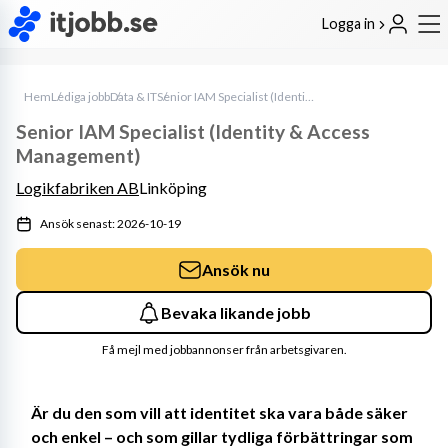
Logga in
Hem
Lediga jobb
Data & IT
Senior IAM Specialist (Identity & Access Management)
Senior IAM Specialist (Identity & Access
Management)
Logikfabriken AB
Linköping
Ansök senast: 2026-10-19
Ansök nu
Bevaka likande jobb
Få mejl med jobbannonser från arbetsgivaren.
Är du den som vill att identitet ska vara både säker 
och enkel – och som gillar tydliga förbättringar som 