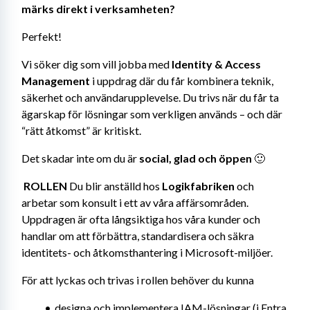
märks direkt i verksamheten?
Perfekt!
Vi söker dig som vill jobba med 
Identity & Access 
Management
 i uppdrag där du får kombinera teknik, 
säkerhet och användarupplevelse. Du trivs när du får ta 
ägarskap för lösningar som verkligen används – och där 
“rätt åtkomst” är kritiskt.
Det skadar inte om du är 
social, glad och öppen
 🙂
 ROLLEN
 Du blir anställd hos 
Logikfabriken
 och 
arbetar som konsult i ett av våra affärsområden. 
Uppdragen är ofta långsiktiga hos våra kunder och 
handlar om att förbättra, standardisera och säkra 
identitets- och åtkomsthantering i Microsoft-miljöer.
För att lyckas och trivas i rollen behöver du kunna
designa och implementera IAM-lösningar (i Entra 