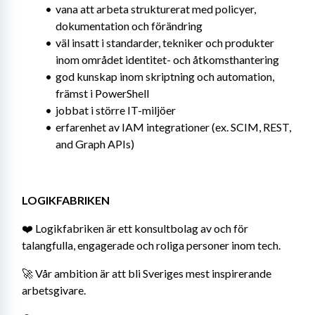
vana att arbeta strukturerat med policyer, 
dokumentation och förändring
väl insatt i standarder, tekniker och produkter 
inom området identitet- och åtkomsthantering
god kunskap inom skriptning och automation, 
främst i PowerShell
jobbat i större IT-miljöer
erfarenhet av IAM integrationer (ex. SCIM, REST, 
and Graph APIs)
LOGIKFABRIKEN
❤️ Logikfabriken är ett konsultbolag av och för 
talangfulla, engagerade och roliga personer inom tech.
🚀 Vår ambition är att bli Sveriges mest inspirerande 
arbetsgivare.