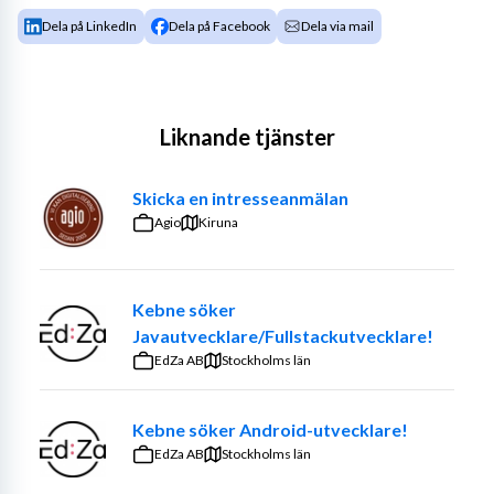
Dela på LinkedIn
Dela på Facebook
Dela via mail
Liknande tjänster
Skicka en intresseanmälan
Agio
Kiruna
Kebne söker
Javautvecklare/Fullstackutvecklare!
EdZa AB
Stockholms län
Kebne söker Android-utvecklare!
EdZa AB
Stockholms län