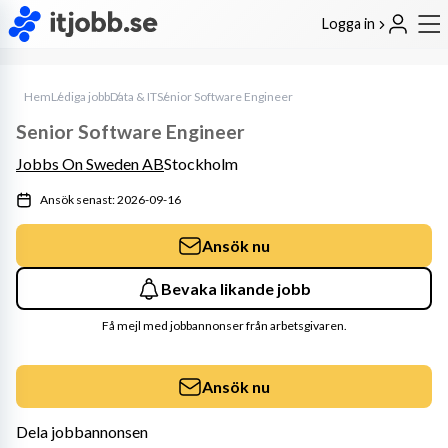
Logga in
Hem
Lediga jobb
Data & IT
Senior Software Engineer
Senior Software Engineer
Jobbs On Sweden AB
Stockholm
Ansök senast: 2026-09-16
Ansök nu
Bevaka likande jobb
Få mejl med jobbannonser från arbetsgivaren.
Ansök nu
Dela jobbannonsen