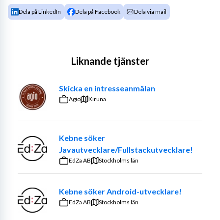
Dela på LinkedIn
Dela på Facebook
Dela via mail
Liknande tjänster
Skicka en intresseanmälan
Agio
Kiruna
Kebne söker
Javautvecklare/Fullstackutvecklare!
EdZa AB
Stockholms län
Kebne söker Android-utvecklare!
EdZa AB
Stockholms län