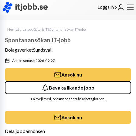
Logga in
Hem
Lediga jobb
Data & IT
Spontanansökan IT-jobb
Spontanansökan IT-jobb
Bolagsverket
Sundsvall
Ansök senast: 2026-09-27
Ansök nu
Bevaka likande jobb
Få mejl med jobbannonser från arbetsgivaren.
Ansök nu
Dela jobbannonsen