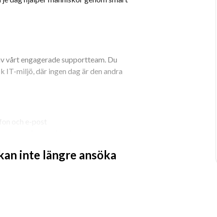
 av vårt engagerade supportteam. Du 
 IT-miljö, där ingen dag är den andra 
fon och e-post
onellt bemötande i varje kontakt
biltelefoner och virtuella miljöer
 kan inte längre ansöka
ive Directory
 kundnöjdhet
roblem
och träffa dem IRL
kholm.