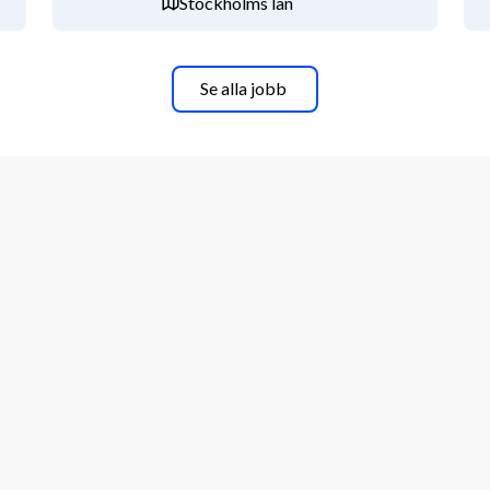
Stockholms län
i tal och skrift
Se alla jobb
ntervjuar löpande. Vi välkomnar 
sätt, eftersom vi vet att en bredare 
effektivitet som kreativitet i vårt 
a slutkandidater en obligatorisk 
r ett anställningsbeslut. Advania 
iv arbetsplats kopplat till alkohol och 
er funderingar.