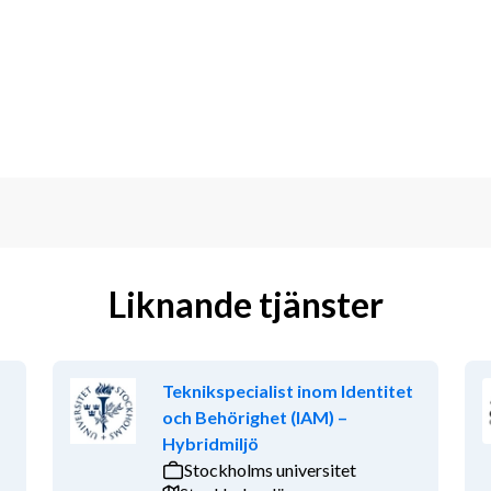
ilja att hjälpa andra. Du gillar att 
nskaper. Hos oss värdesätter vi både 
tioner – internt och externt.
port eller servicedesk
Liknande tjänster
Teknikspecialist inom Identitet
och Behörighet (IAM) –
Hybridmiljö
Stockholms universitet
 är meriterande)