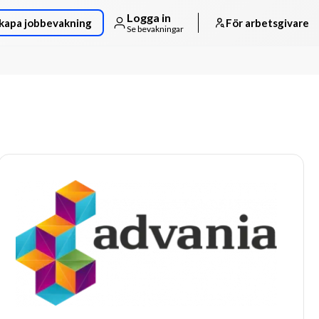
Logga in
kapa jobbevakning
För arbetsgivare
Se bevakningar