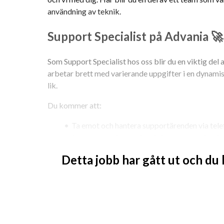
användning av teknik.
Support Specialist på Advania 🚀
Som Support Specialist hos oss blir du en viktig del
arbetar brett med varierande uppgifter i en dynamisk
lik.
Du kommer att:
Ta emot och hantera supportärenden via tele
Säkerställa hög servicenivå och ett professi
Felsöka och hantera klientdatorer, servrar, mo
Detta jobb har gått ut och du
Administrera användare och rättigheter i Act
Följa upp och avsluta ärenden med fokus på
Identifiera och rapportera återkommande p
Vid intresse – utföra uppdrag ute hos kund, 
Tjänsten är placerad i våra fina lokaler i Solna, Stoc