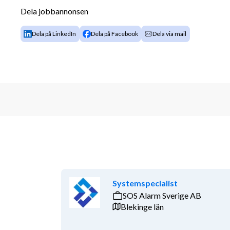
Dela jobbannonsen
Vad vi söker hos dig ✨
Dela på LinkedIn
Dela på Facebook
Dela via mail
Vi tror att du har ett genuint IT-intresse och en stark v
samarbeta i team och delar gärna med dig av dina ku
teknisk nyfikenhet och förmågan att bygga goda rela
För att lyckas i rollen har du:
Minst 2 års erfarenhet av arbete inom IT-sup
Erfarenhet av att felsöka IT-problem
Grundläggande kunskaper inom:
Windows Server och klient
Apple macOS
Active Directory
Systemspecialist
Office 365
SOS Alarm Sverige AB
Microsoft Endpoint Manager
Blekinge län
Nätverk och hårdvara
Ärendehanteringssystem (ServiceNow