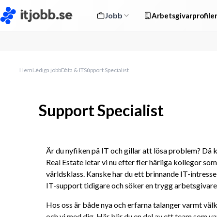
Jobb
Arbetsgivarprofile
Hem
Lediga jobb
Data & IT
Support Specialist
Support Specialist
Är du nyfiken på IT och gillar att lösa problem? Då 
Real Estate letar vi nu efter fler härliga kollegor so
världsklass. Kanske har du ett brinnande IT-intresse 
IT-support tidigare och söker en trygg arbetsgivare
Hos oss är både nya och erfarna talanger varmt välk
och vi med dig. Här blir du en del av ett team som v