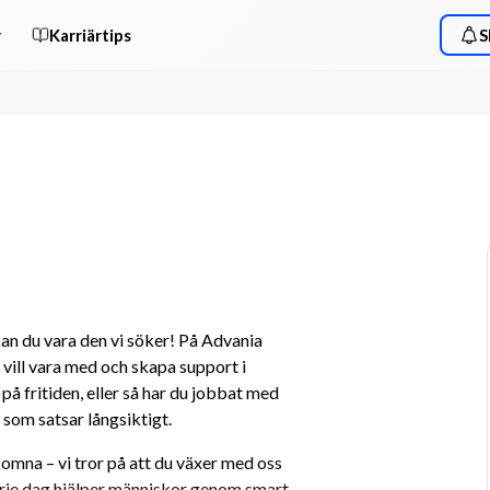
r
Karriärtips
S
kan du vara den vi söker! På Advania 
m vill vara med och skapa support i 
på fritiden, eller så har du jobbat med 
 som satsar långsiktigt.
omna – vi tror på att du växer med oss 
arje dag hjälper människor genom smart 