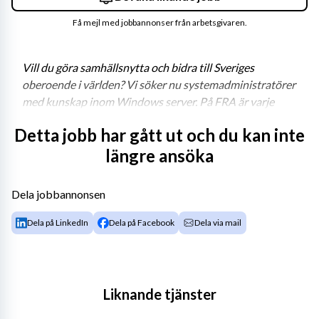
Få mejl med jobbannonser från arbetsgivaren.
Vill du göra samhällsnytta och bidra till Sveriges 
oberoende i världen? Vi söker nu systemadministratörer 
med kunskap inom Windows server. På FRA är varje 
arbetsuppgift en del av något större. Är du den vi söker 
Detta jobb har gått ut och du kan inte
kan vi erbjuda ett varierande arbete i en 
längre ansöka
kunskapsintensiv miljö där du får vara med och göra 
skillnad varje dag.
Dela jobbannonsen
Ditt uppdrag
Dela på LinkedIn
Dela på Facebook
Dela via mail
Som systemadministratör hör du i den här rollen till en 
enhet inom avdelningen för Teknik. Avdelningen har till 
uppgift att förse FRA med de tekniska system som 
Liknande tjänster
behövs för verksamheten. Avdelningen utvecklar system 
och plattformar till stöd för FRAs 