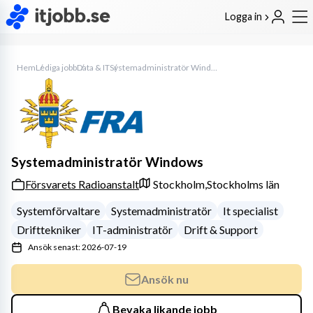
Logga in
Hem
Lediga jobb
Data & IT
Systemadministratör Windows
Systemadministratör Windows
Försvarets Radioanstalt
Stockholm,
Stockholms län
Systemförvaltare
Systemadministratör
It specialist
Drifttekniker
IT-administratör
Drift & Support
Ansök senast: 2026-07-19
Ansök nu
Bevaka likande jobb