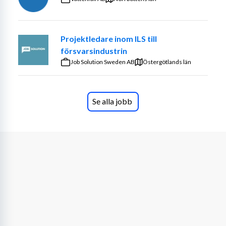
systemkrav, framtagning av systemarkitekturer samt 
integration av olika delsystem, med särskilt fokus på 
hårdvara och inbyggda system. Du samarbetar med 
Projektledare inom ILS till
tvärfunktionella team för att omsätta kundbehov till 
försvarsindustrin
innovativa tekniska lösningar.
Job Solution Sweden AB
Östergötlands län
Du erbjuds
Kebni är ett mindre, agilt bolag inom en bransch med 
Se alla jobb
oändliga möjligheter. Tack vare detta kan du förvänta 
dig ett arbete som ger dig möjlighet att påverka på 
riktigt och du får en varierande vardag. Du blir en 
nyckelperson i det växande ingenjörsteamet i Karlskoga, 
med nära samarbete med produktionen där, samt med 
kollegor i Kista.
Arbetsuppgifter
Rollen innefattar att analysera systemkrav, ta fram 
systemarkitekturer samt integrera olika delsystem för 