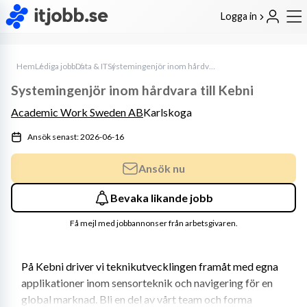
Logga in
Hem
Lediga jobb
Data & IT
Systemingenjör inom hårdvara till Kebni
Systemingenjör inom hårdvara till Kebni
Academic Work Sweden AB
Karlskoga
Ansök senast: 2026-06-16
Ansök nu
Bevaka likande jobb
Få mejl med jobbannonser från arbetsgivaren.
På Kebni driver vi teknikutvecklingen framåt med egna 
applikationer inom sensorteknik och navigering för en 
global marknad. Bli en del av vårt team och forma 