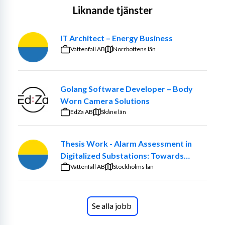
Liknande tjänster
IT Architect – Energy Business
Vattenfall AB
Norrbottens län
Golang Software Developer – Body
Worn Camera Solutions
EdZa AB
Skåne län
Thesis Work - Alarm Assessment in
Digitalized Substations: Towards
Smarter Maintenance Decisions
Vattenfall AB
Stockholms län
Se alla jobb