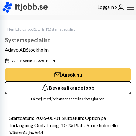
Logga in
Hem
Lediga jobb
Data & IT
Systemspecialist
Systemspecialist
Adavo AB
Stockholm
Ansök senast: 2026-10-14
Ansök nu
Bevaka likande jobb
Få mejl med jobbannonser från arbetsgivaren.
Startdatum: 2026-06-01 Slutdatum: Option på 
förlängning Omfattning: 100% Plats: Stockholm eller 
Västerås, hybrid