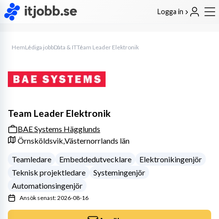
Logga in
Hem
Lediga jobb
Data & IT
Team Leader Elektronik
Team Leader Elektronik
BAE Systems Hägglunds
Örnsköldsvik,
Västernorrlands län
Teamledare
Embeddedutvecklare
Elektronikingenjör
Teknisk projektledare
Systemingenjör
Automationsingenjör
Ansök senast: 2026-08-16