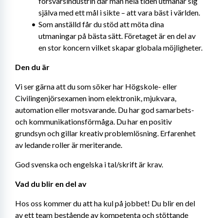
försvarsindustrin där man hela tiden utmanar sig 
själva med ett mål i sikte – att vara bäst i världen.
Som anställd får du stöd att möta dina 
utmaningar på bästa sätt. Företaget är en del av 
en stor koncern vilket skapar globala möjligheter.
Den du är
Vi ser gärna att du som söker har Högskole- eller 
Civilingenjörsexamen inom elektronik, mjukvara, 
automation eller motsvarande. Du har god samarbets- 
och kommunikationsförmåga. Du har en positiv 
grundsyn och gillar kreativ problemlösning. Erfarenhet 
av ledande roller är meriterande.
God svenska och engelska i tal/skrift är krav.
Vad du blir en del av
Hos oss kommer du att ha kul på jobbet! Du blir en del 
av ett team bestående av kompetenta och stöttande 