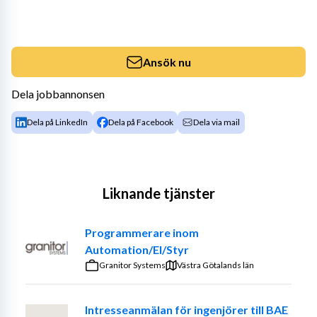
Ansök nu
Dela jobbannonsen
Dela på LinkedIn
Dela på Facebook
Dela via mail
Liknande tjänster
Programmerare inom
Automation/El/Styr
Granitor Systems
Västra Götalands län
Intresseanmälan för ingenjörer till BAE