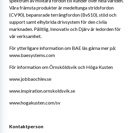
spektrum av militära fordon till kunder över hela världen. 
Våra främsta produkter är medeltunga stridsfordon 
(CV90), bepansrade terrängfordon (BvS10), stöd och 
support samt elhybrida drivsystem för den civila 
marknaden. Pålitlig, Innovativ och Djärv är ledorden för 
vår verksamhet.
För ytterligare information om BAE läs gärna mer på: 
www.baesystems.com
För information om Örnsköldsvik och Höga Kusten
www.jobbaochlev.se
www.inspiration.ornskoldsvik.se
www.hogakusten.com/sv
Kontaktperson