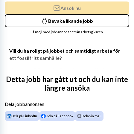
Ansök nu
Bevaka likande jobb
Få mejl med jobbannonser från arbetsgivaren.
Vill du ha roligt på jobbet och samtidigt arbeta för 
ett fossilfritt samhälle?
Nu har du möjlighet att göra det hos oss på Vattenfall 
Vattenkraft. Tillsammans arbetar vi för ett fossilfritt 
Detta jobb har gått ut och du kan inte
samhälle. För att nå vårt mål behöver vi engagerade 
längre ansöka
medarbetare som vill bidra till ett bättre klimat på vår 
planet. Du blir en viktig del i det arbetet!
Dela jobbannonsen
Nu söker vi en tekniker och projektör inom fibernät 
Dela på LinkedIn
Dela på Facebook
Dela via mail
till Jokkmokk, Luleå eller Sundsvall!
I den här rollen kommer du främst att arbeta med 