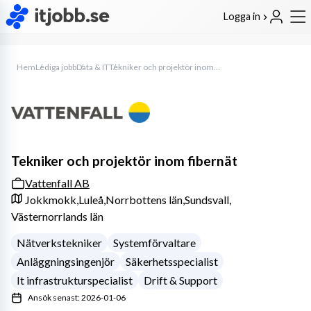
Logga in
Hem
Lediga jobb
Data & IT
Tekniker och projektör inom fibernät
Tekniker och projektör inom fibernät
Vattenfall AB
Jokkmokk,
Luleå,
Norrbottens län,
Sundsvall,
Västernorrlands län
Nätverkstekniker
Systemförvaltare
Anläggningsingenjör
Säkerhetsspecialist
It infrastrukturspecialist
Drift & Support
Ansök senast: 2026-01-06