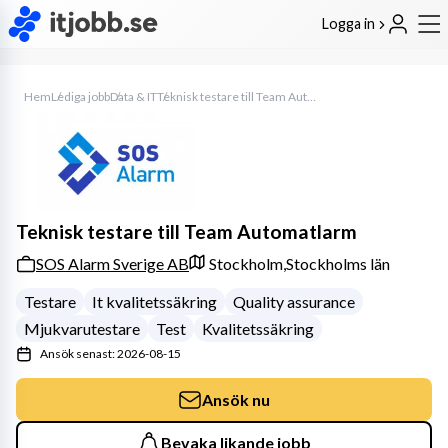
Logga in
Hem
Lediga jobb
Data & IT
Teknisk testare till Team Automatlarm
Teknisk testare till Team Automatlarm
SOS Alarm Sverige AB
Stockholm,
Stockholms län
Testare
It kvalitetssäkring
Quality assurance
Mjukvarutestare
Test
Kvalitetssäkring
Ansök senast: 2026-08-15
Ansök nu
Bevaka likande jobb