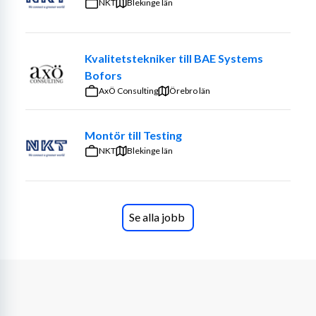
NKT
Blekinge län
Kvalitetstekniker till BAE Systems
Bofors
AxÖ Consulting
Örebro län
Montör till Testing
NKT
Blekinge län
Se alla jobb