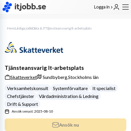
Logga in
Hem
Lediga jobb
Data & IT
Tjänsteansvarig It-arbetsplats
Tjänsteansvarig It-arbetsplats
Skatteverket
Sundbyberg,
Stockholms län
Verksamhetskonsult
Systemförvaltare
It specialist
Chefstjänster
Vårdadministration & Ledning
Drift & Support
Ansök senast: 2025-08-10
Ansök nu