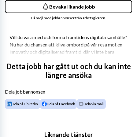
Bevaka likande jobb
Få mejl med jobbannonser från arbetsgivaren.
Vill du vara med och forma framtidens digitala samhälle? 
Nu har du chansen att kliva ombord på vår resa mot en 
innovativ och digitaliserad framtid, där vi inte bara 
stärker it-tjänster och drift för våra egna system utan 
Detta jobb har gått ut och du kan inte
även för andra statliga myndigheter. Vi bygger en ny 
längre ansöka
dynamisk enhet full av kompetens och driv, och vi vill att 
du ska vara med och göra skillnad. Är du redo att vara en 
del av något stort? Tillsammans kan vi skapa 
Dela jobbannonsen
samhällsnytta som gör skillnad.
Dela på LinkedIn
Dela på Facebook
Dela via mail
Om jobbet 
Liknande tjänster