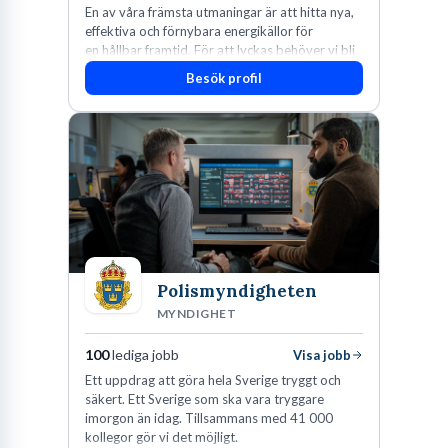
En av våra främsta utmaningar är att hitta nya,
effektiva och förnybara energikällor för
en hållbar framtid. För att lyckas behöver vi bli
fler medarbetare som vill göra skillnad.
Besök profil
Polismyndigheten
MYNDIGHET
100
lediga jobb
Visa jobb
Ett uppdrag att göra hela Sverige tryggt och
säkert. Ett Sverige som ska vara tryggare
imorgon än idag. Tillsammans med 41 000
kollegor gör vi det möjligt.