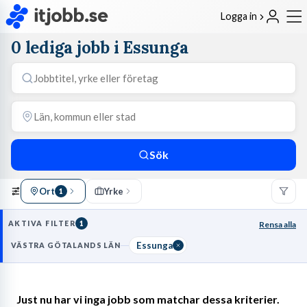
Logga in
0 lediga jobb i Essunga
Sök
Ort
Yrke
1
AKTIVA FILTER
1
Rensa alla
Essunga
VÄSTRA GÖTALANDS LÄN
Just nu har vi inga jobb som matchar dessa kriterier.