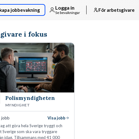
Logga in
kapa jobbevakning
För arbetsgivare
Se bevakningar
givare i fokus
Polismyndigheten
MYNDIGHET
 jobb
Visa jobb
ag att göra hela Sverige tryggt och
tt Sverige som ska vara tryggare
än idag. Tillsammans med 41 000