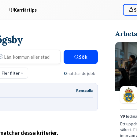
r
Karriärtips
S
Arbets
Högsby
Sök
Fler filter
0
matchande jobb
Rensa alla
99
lediga
Ett uppdr
säkert. E
 matchar dessa kriterier.
imorgon 