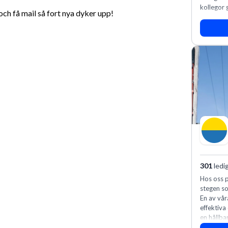
kollegor g
h få mail så fort nya dyker upp!
301
ledi
Hos oss p
stegen so
En av vår
effektiva
en hållba
fler meda