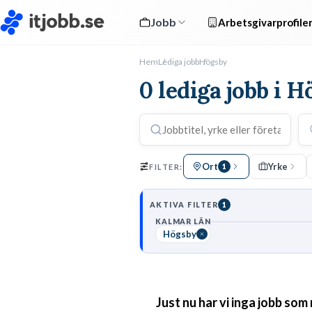
Jobb
Arbetsgivarprofile
Hem
Lediga jobb
Högsby
0 lediga jobb i 
Ort
Yrke
FILTER:
1
AKTIVA FILTER
1
KALMAR LÄN
Högsby
Just nu har vi inga jobb som