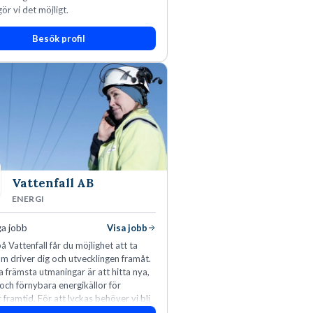
ör vi det möjligt.
Besök profil
Vattenfall AB
ENERGI
ga jobb
Visa jobb
å Vattenfall får du möjlighet att ta
m driver dig och utvecklingen framåt.
a främsta utmaningar är att hitta nya,
 och förnybara energikällor för
r framtid. För att lyckas behöver vi bli
rbetare som vill göra skillnad.