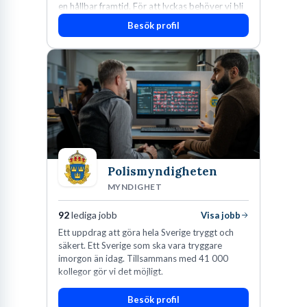
en hållbar framtid. För att lyckas behöver vi bli
fler medarbetare som vill göra skillnad.
Besök profil
Polismyndigheten
MYNDIGHET
92
lediga jobb
Visa jobb
Ett uppdrag att göra hela Sverige tryggt och
säkert. Ett Sverige som ska vara tryggare
imorgon än idag. Tillsammans med 41 000
kollegor gör vi det möjligt.
Besök profil