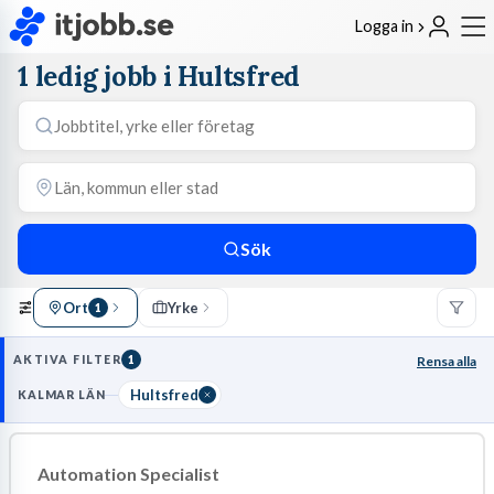
Logga in
1 ledig jobb i Hultsfred
Sök
Ort
Yrke
1
AKTIVA FILTER
1
Rensa alla
Hultsfred
KALMAR LÄN
Automation Specialist