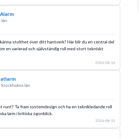
 Alarm
 län
änna stolthet över ditt hantverk? Här blir du en central del
 en varierad och självständig roll med stort tekniskt
2026-08-16
matlarm
 Stockholms län
et runt? Ta fram systemdesign och ha en teknikledande roll
a larm i kritiska ögonblick.
2026-08-15