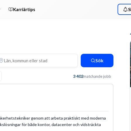
r
Karriärtips
S
Sök
3 402
matchande jobb
m säkerhetstekniker genom att arbeta praktiskt med moderna
kslösningar för både kontor, datacenter och vidsträckta