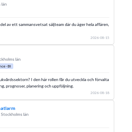
 län
n del av ett sammansvetsat säljteam där du äger hela affären,
2026-08-15
ckholms län
nce - BI
ukvårdssektorn? I den här rollen får du utveckla och förvalta
ng, prognoser, planering och uppföljning.
2026-08-18
matlarm
 Stockholms län