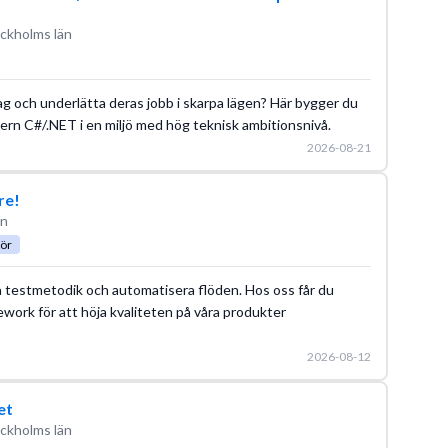
ckholms län
tag och underlätta deras jobb i skarpa lägen? Här bygger du
rn C#/.NET i en miljö med hög teknisk ambitionsnivå.
2026-08-21
re!
än
ör
a testmetodik och automatisera flöden. Hos oss får du
rk för att höja kvaliteten på våra produkter
2026-08-12
et
ckholms län