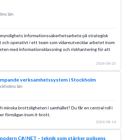
lms län
n myndighets informationssäkerhetsarbete på strategisk
kt och operativt i ett team som vidareutvecklar arbetet inom
eten med informationsklassning och riskhantering för att
2026-08-23
kämpande verksamhetssystem i Stockholm
ckholms län
h minska brottsligheten i samhället? Du får en central roll i
er förmågan inom it-brott.
2026-08-14
modern C#/.NET – teknik som stärker polisens