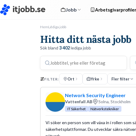
Jobb
Arbetsgivarprofile
Hem
Lediga jobb
Hitta ditt nästa jobb
Sök bland
3 402
lediga jobb
Ort
Yrke
Fler filter
FILTER:
Network Security Engineer
Vattenfall AB
Solna, Stockholm
IT Säkerhet
Nätverkstekniker
Vi söker en person som vill växa in i rollen so
säkerhetsplattformar. Du utvecklar säkra nätver
nätverk.