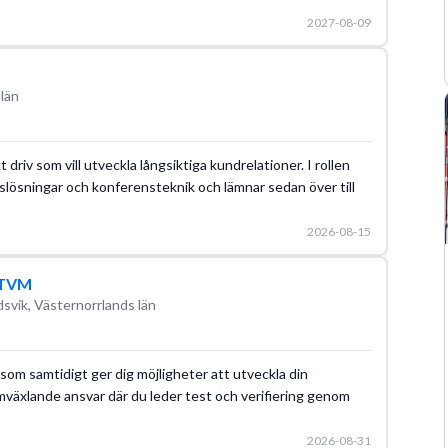
2027-08-09
län
driv som vill utveckla långsiktiga kundrelationer. I rollen
slösningar och konferensteknik och lämnar sedan över till
2026-08-15
, TVM
svik, Västernorrlands län
som samtidigt ger dig möjligheter att utveckla din
omväxlande ansvar där du leder test och verifiering genom
2026-08-31