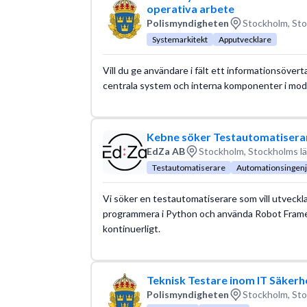
operativa arbete
Polismyndigheten
Stockholm, Sto
Systemarkitekt
Apputvecklare
Vill du ge användare i fält ett informationsöver
centrala system och interna komponenter i mode
Kebne söker Testautomatisera
EdZa AB
Stockholm, Stockholms l
Testautomatiserare
Automationsingenj
Vi söker en testautomatiserare som vill utveckl
programmera i Python och använda Robot Framewo
kontinuerligt.
Teknisk Testare inom IT Säkerh
Polismyndigheten
Stockholm, Sto