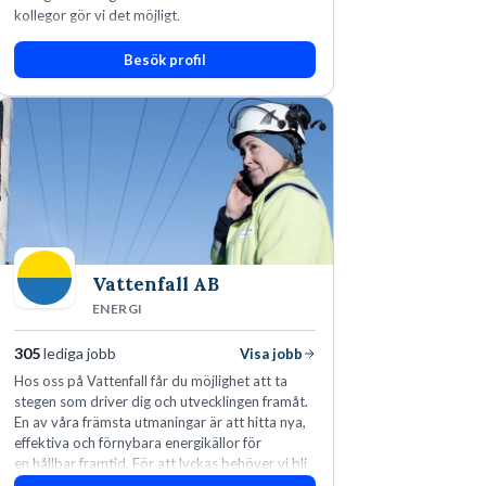
kollegor gör vi det möjligt.
Besök profil
Vattenfall AB
ENERGI
305
lediga jobb
Visa jobb
Hos oss på Vattenfall får du möjlighet att ta
stegen som driver dig och utvecklingen framåt.
En av våra främsta utmaningar är att hitta nya,
effektiva och förnybara energikällor för
en hållbar framtid. För att lyckas behöver vi bli
fler medarbetare som vill göra skillnad.