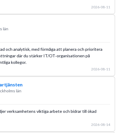
2026-08-11
s län
ad och analytisk, med förmåga att planera och prioritera
efattningar där du stärker IT/OT‑organisationen på
liga kollegor.
2026-08-11
vartjänsten
ckholms län
tödjer verksamhetens viktiga arbete och bidrar till ökad
2026-08-14