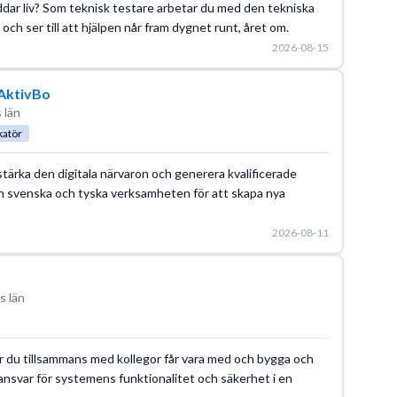
räddar liv? Som teknisk testare arbetar du med den tekniska
ch ser till att hjälpen når fram dygnet runt, året om.
2026-08-15
 AktivBo
 län
katör
 stärka den digitala närvaron och generera kvalificerade
n svenska och tyska verksamheten för att skapa nya
2026-08-11
s län
där du tillsammans med kollegor får vara med och bygga och
sansvar för systemens funktionalitet och säkerhet i en