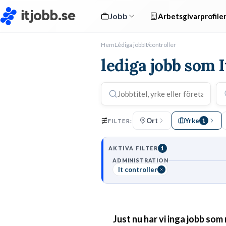
Jobb
Arbetsgivarprofile
Hem
Lediga jobb
It controller
lediga jobb som I
Ort
Yrke
FILTER:
1
AKTIVA FILTER
1
ADMINISTRATION
It controller
Just nu har vi inga jobb som