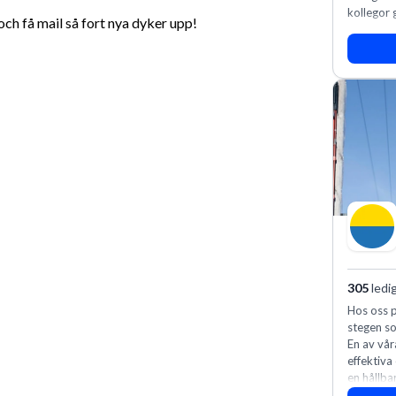
kollegor g
h få mail så fort nya dyker upp!
305
ledi
Hos oss p
stegen so
En av vår
effektiva
en hållba
fler meda