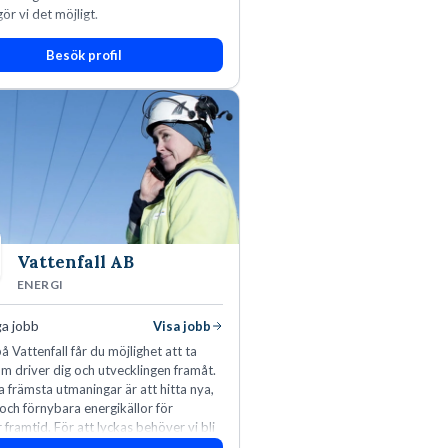
ör vi det möjligt.
Besök profil
Vattenfall AB
ENERGI
ga jobb
Visa jobb
å Vattenfall får du möjlighet att ta
m driver dig och utvecklingen framåt.
a främsta utmaningar är att hitta nya,
 och förnybara energikällor för
r framtid. För att lyckas behöver vi bli
rbetare som vill göra skillnad.