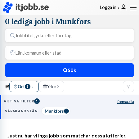
Logga in
0 lediga jobb i Munkfors
Sök
Ort
Yrke
1
AKTIVA FILTER
1
Rensa alla
Munkfors
VÄRMLANDS LÄN
Just nu har vi inga jobb som matchar dessa kriterier.