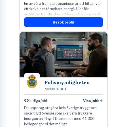
En av våra främsta utmaningar är att hitta nya,
effektiva och förnybara energikällor för
en hållbar framtid. För att lyckas behöver vi bli
fler medarbetare som vill göra skillnad.
Besök profil
Polismyndigheten
MYNDIGHET
99
lediga jobb
Visa jobb
Ett uppdrag att göra hela Sverige tryggt och
säkert. Ett Sverige som ska vara tryggare
imorgon än idag. Tillsammans med 41 000
kollegor gör vi det möjligt.