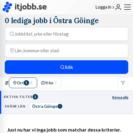
Logga in
0 lediga jobb i Östra Göinge
Sök
Ort
Yrke
1
AKTIVA FILTER
1
Rensa alla
Östra Göinge
SKÅNE LÄN
Just nu har vi inga jobb som matchar dessa kriterier.