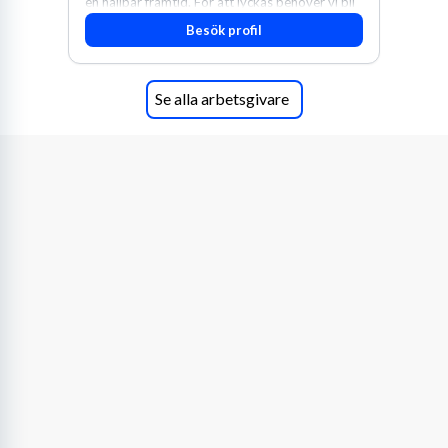
en hållbar framtid. För att lyckas behöver vi bli
fler medarbetare som vill göra skillnad.
Besök profil
Se alla arbetsgivare