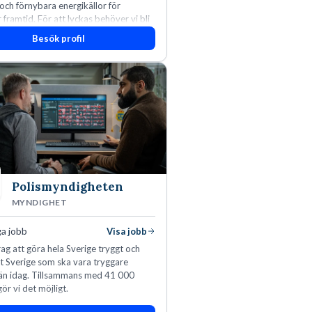
 och förnybara energikällor för
r framtid. För att lyckas behöver vi bli
rbetare som vill göra skillnad.
Besök profil
Polismyndigheten
MYNDIGHET
ga jobb
Visa jobb
ag att göra hela Sverige tryggt och
tt Sverige som ska vara tryggare
än idag. Tillsammans med 41 000
ör vi det möjligt.