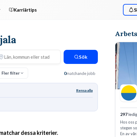
r
Karriärtips
S
Arbets
jala
Sök
Fler filter
0
matchande jobb
Rensa alla
297
ledi
Hos oss p
stegen so
 matchar dessa kriterier.
En av vår