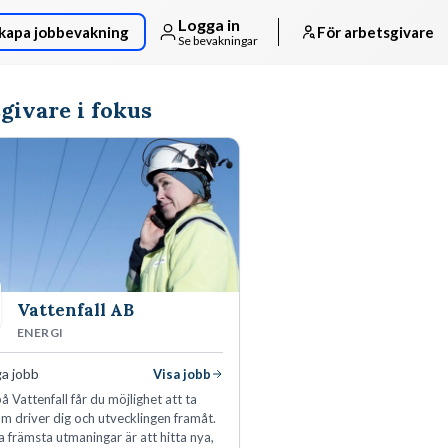
Logga in
kapa jobbevakning
För arbetsgivare
Se bevakningar
givare i fokus
Vattenfall AB
ENERGI
ga jobb
Visa jobb
å Vattenfall får du möjlighet att ta
m driver dig och utvecklingen framåt.
a främsta utmaningar är att hitta nya,