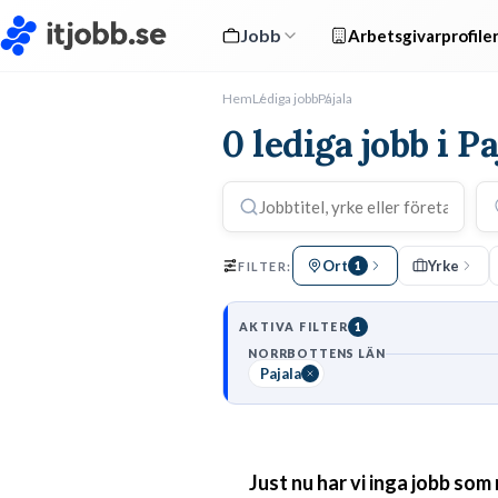
Jobb
Arbetsgivarprofile
Hem
Lediga jobb
Pajala
0 lediga jobb i Pa
Ort
Yrke
FILTER:
1
AKTIVA FILTER
1
NORRBOTTENS LÄN
Pajala
Just nu har vi inga jobb som