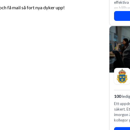
effektiva
h få mail så fort nya dyker upp!
en hållba
fler meda
100
ledi
Ett uppdr
säkert. E
imorgon 
kollegor g