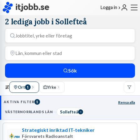
Logga in
2 lediga jobb i Sollefteå
Sök
Ort
Yrke
1
AKTIVA FILTER
1
Rensa alla
Sollefteå
VÄSTERNORRLANDS LÄN
Strategiskt inriktad IT-tekniker
Försvarets Radioanstalt