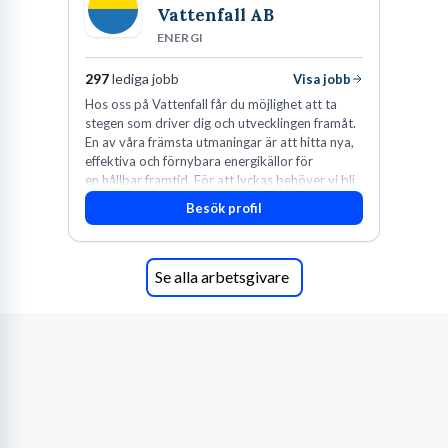
Vattenfall AB
ENERGI
297
lediga jobb
Visa jobb
Hos oss på Vattenfall får du möjlighet att ta
stegen som driver dig och utvecklingen framåt.
En av våra främsta utmaningar är att hitta nya,
effektiva och förnybara energikällor för
en hållbar framtid. För att lyckas behöver vi bli
fler medarbetare som vill göra skillnad.
Besök profil
Se alla arbetsgivare