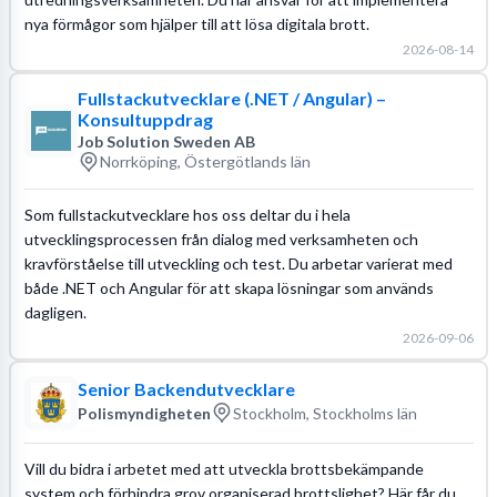
nya förmågor som hjälper till att lösa digitala brott.
2026-08-14
Fullstackutvecklare (.NET / Angular) –
Konsultuppdrag
Job Solution Sweden AB
Norrköping, Östergötlands län
Som fullstackutvecklare hos oss deltar du i hela
utvecklingsprocessen från dialog med verksamheten och
kravförståelse till utveckling och test. Du arbetar varierat med
både .NET och Angular för att skapa lösningar som används
dagligen.
2026-09-06
Senior Backendutvecklare
Polismyndigheten
Stockholm, Stockholms län
Vill du bidra i arbetet med att utveckla brottsbekämpande
system och förhindra grov organiserad brottslighet? Här får du