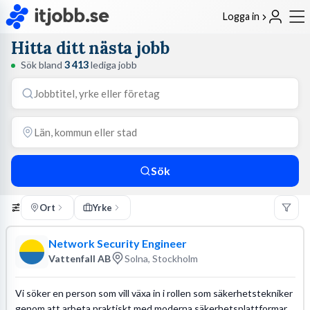
Logga in
Hitta ditt nästa jobb
Sök bland
3 413
lediga jobb
Sök
Ort
Yrke
Network Security Engineer
Vattenfall AB
Solna, Stockholm
Vi söker en person som vill växa in i rollen som säkerhetstekniker
genom att arbeta praktiskt med moderna säkerhetsplattformar.