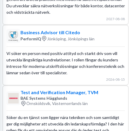
Du utvecklar säkra nätverkslösningar för både kontor, datacenter
och vidsträckta nätverk.
2027-08-08
Business Advisor till Citedo
PerformIQ
Jönköping, Jönköpings län
Vi söker en person med positiv attityd och starkt driv som vill
utveckla långsiktiga kundrelationer. I rollen fångar du kunders
intresse för moderna utskriftslösningar och konferensteknik och
lämnar sedan över till specialister.
2026-08-15
Test and Verification Manager, TVM
BAE Systems Hägglunds
Örnsköldsvik, Västernorrlands län
Söker du en tjänst som ligger nära tekniken och som samtidigt
ger dig möjligheter att utveckla din ledarskapsförmåga? I den här
rollen får du ett omväxlande ansvar där du leder test och