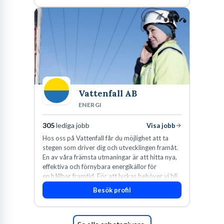
Vattenfall AB
ENERGI
305
lediga jobb
Visa jobb
Hos oss på Vattenfall får du möjlighet att ta
stegen som driver dig och utvecklingen framåt.
En av våra främsta utmaningar är att hitta nya,
effektiva och förnybara energikällor för
en hållbar framtid. För att lyckas behöver vi bli
fler medarbetare som vill göra skillnad.
Besök profil