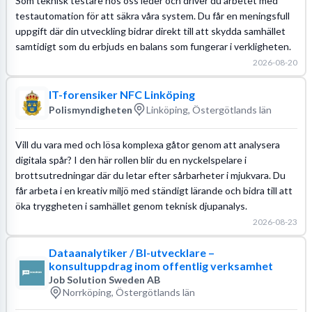
Som teknisk testare hos oss leder och driver du arbetet med
testautomation för att säkra våra system. Du får en meningsfull
uppgift där din utveckling bidrar direkt till att skydda samhället
samtidigt som du erbjuds en balans som fungerar i verkligheten.
2026-08-20
IT-forensiker NFC Linköping
Polismyndigheten
Linköping, Östergötlands län
Vill du vara med och lösa komplexa gåtor genom att analysera
digitala spår? I den här rollen blir du en nyckelspelare i
brottsutredningar där du letar efter sårbarheter i mjukvara. Du
får arbeta i en kreativ miljö med ständigt lärande och bidra till att
öka tryggheten i samhället genom teknisk djupanalys.
2026-08-23
Dataanalytiker / BI-utvecklare –
konsultuppdrag inom offentlig verksamhet
Job Solution Sweden AB
Norrköping, Östergötlands län