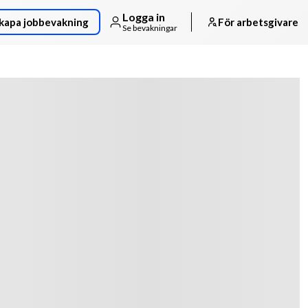
Logga in
kapa jobbevakning
För arbetsgivare
Se bevakningar