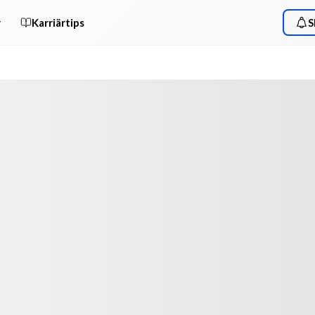
r
Karriärtips
S