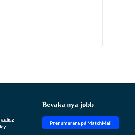
Bevaka nya jobb
 policy
Prenumerera på MatchMail
icy