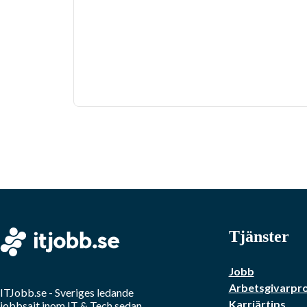
Tjänster
Jobb
Arbetsgivarpro
ITJobb.se
- Sveriges ledande
Karriärtips
jobbsajt inom
IT & Tech
sedan