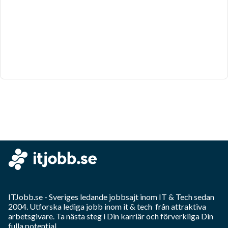
ITJobb.se
- Sveriges ledande jobbsajt inom
IT & Tech
sedan
2004. Utforska lediga jobb inom
it & tech
från attraktiva
arbetsgivare. Ta nästa steg i Din karriär och förverkliga Din
fulla potential.