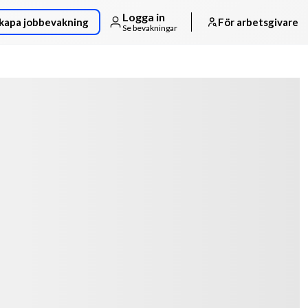
Logga in
kapa jobbevakning
För arbetsgivare
Se bevakningar