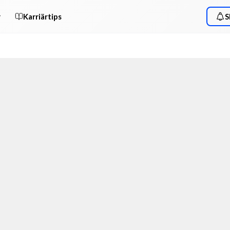
r
Karriärtips
S