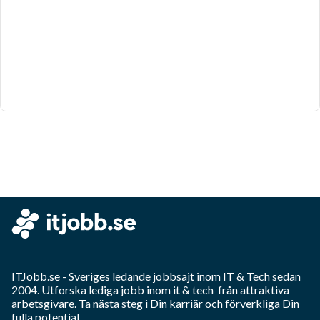
ITJobb.se
- Sveriges ledande jobbsajt inom
IT & Tech
sedan
2004. Utforska lediga jobb inom
it & tech
från attraktiva
arbetsgivare. Ta nästa steg i Din karriär och förverkliga Din
fulla potential.